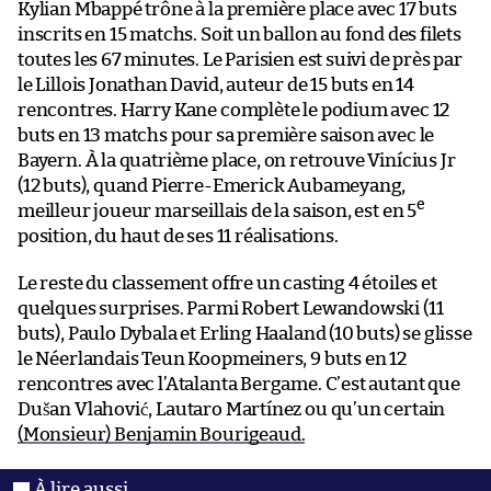
Kylian Mbappé trône à la première place avec 17 buts
inscrits en 15 matchs. Soit un ballon au fond des filets
toutes les 67 minutes. Le Parisien est suivi de près par
le Lillois Jonathan David, auteur de 15 buts en 14
rencontres. Harry Kane complète le podium avec 12
buts en 13 matchs pour sa première saison avec le
Bayern. À la quatrième place, on retrouve Vinícius Jr
(12 buts), quand Pierre-Emerick Aubameyang,
e
meilleur joueur marseillais de la saison, est en 5
position, du haut de ses 11 réalisations.
Le reste du classement offre un casting 4 étoiles et
quelques surprises. Parmi Robert Lewandowski (11
buts), Paulo Dybala et Erling Haaland (10 buts) se glisse
le Néerlandais Teun Koopmeiners, 9 buts en 12
rencontres avec l’Atalanta Bergame. C’est autant que
Dušan Vlahović, Lautaro Martínez ou qu’un certain
(Monsieur) Benjamin Bourigeaud.