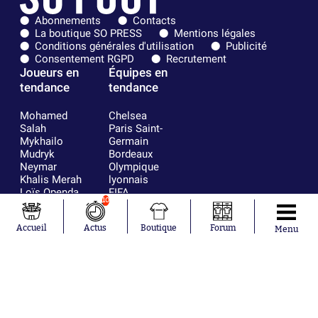
Abonnements
Contacts
La boutique SO PRESS
Mentions légales
Conditions générales d'utilisation
Publicité
Consentement RGPD
Recrutement
Joueurs en
Équipes en
tendance
tendance
Mohamed
Chelsea
Salah
Paris Saint-
Mykhailo
Germain
Mudryk
Bordeaux
Neymar
Olympique
Khalis Merah
lyonnais
Loïs Openda
FIFA
10
Moussa
Real Madrid
Niakhaté
RC Strasbourg
Accueil
Actus
Boutique
Forum
Nicolás
AC Milan
Menu
Tagliafico
France
Pavel Šulc
RC Lens
Josh Maja
Gauthier Hein