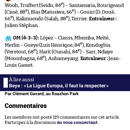
e
Wooh, Truffert (Seidu, 84
) – Santamaria, Bourigeaud
e
e
(Cissé, 88
), Blas (Matusiwa, 66
) – Gouiri (D. Doué,
e
e
66
), Kalimuendo (Salah, 88
), Terrier.
Entraîneur :
Julien Stéphan.
OM (4-3-3) :
López – Clauss, Mbemba, Meïté,
e
Merlin – Gueye (Luis Henrique, 84
), Kondogbia
e
e
(Veretout, 68
), Harit (Ounahi, 84
) – Sarr, Ndiaye
e
(Moumbagna, 68
), Aubameyang.
Entraîneur :
Jean-
Louis Gasset.
Beye : « La Ligue Europa, il faut la respecter »
Par Clément Gavard, au Roazhon Park
Commentaires
Les membres ont posté 119 commentaires sur cet article.
Participez à la discussion
en vous connectant
.