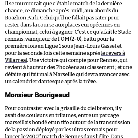
Il se murmurait que c’était le match de la dernière
chance, ce dimanche après-midi, aux abords du
Roazhon Park. Celui qu’il ne fallait pas rater pour
rester dans la course aux places européennes en
championnat, celui à gagner. C’est ce qu’a fait le Stade
rennais, vainqueur de l’OM (2-0), battu pour la
première fois en Ligue 1 sous Jean-Louis Gasset et
pour la seconde fois cette semaine après
le revers à
Villarreal
. Une victoire qui compte pour Rennes, qui
revient à hauteur des Phocéens au classement ; et une
défaite qui fait mal à Marseille qui devra avancer avec
un calendrier dantesque après la trêve.
Monsieur Bourigeaud
Pour contraster avec la grisaille du ciel breton, il y
avait des couleurs en tribunes, entre un parcage
marseillais bondé et un tifo autour de la transmission
de la passion déployé par les ultras rennais pour
e
lancer le 2400
match de Rennes dans l’élite. Dans