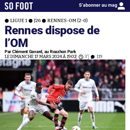
S’abonner au mag
LIGUE 1
J26
RENNES-OM (2-0)
Rennes dispose de
l’OM
Par Clément Gavard, au Roazhon Park
LE DIMANCHE 17 MARS 2024 À 19:02
3'
119