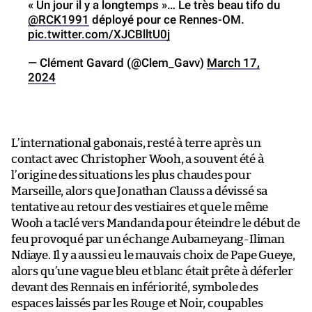
« Un jour il y a longtemps »… Le très beau tifo du
@RCK1991
déployé pour ce Rennes-OM.
pic.twitter.com/XJCBlltU0j
— Clément Gavard (@Clem_Gavv)
March 17,
2024
L’international gabonais, resté à terre après un
contact avec Christopher Wooh, a souvent été à
l’origine des situations les plus chaudes pour
Marseille, alors que Jonathan Clauss a dévissé sa
tentative au retour des vestiaires et que le même
Wooh a taclé vers Mandanda pour éteindre le début de
feu provoqué par un échange Aubameyang-Iliman
Ndiaye. Il y a aussi eu le mauvais choix de Pape Gueye,
alors qu’une vague bleu et blanc était prête à déferler
devant des Rennais en infériorité, symbole des
espaces laissés par les Rouge et Noir, coupables