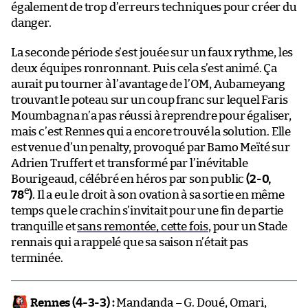
également de trop d’erreurs techniques pour créer du
danger.
La seconde période s’est jouée sur un faux rythme, les
deux équipes ronronnant. Puis cela s’est animé. Ça
aurait pu tourner à l’avantage de l’OM, Aubameyang
trouvant le poteau sur un coup franc sur lequel Faris
Moumbagna n’a pas réussi à reprendre pour égaliser,
mais c’est Rennes qui a encore trouvé la solution. Elle
est venue d’un penalty, provoqué par Bamo Meïté sur
Adrien Truffert et transformé par l’inévitable
Bourigeaud, célébré en héros par son public
(2-0,
e
78
)
. Il a eu le droit à son ovation à sa sortie en même
temps que le crachin s’invitait pour une fin de partie
tranquille et
sans remontée, cette fois
, pour un Stade
rennais qui a rappelé que sa saison n’était pas
terminée.
Rennes (4-3-3) :
Mandanda – G. Doué, Omari,