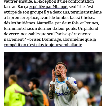
vautrer ensuite, à l’exception d’une confrontation
face au Barça
expédiée par Mbappé
, seul Lille s’est
extirpé de son groupe il y a deux ans, terminant même
à la première place, avant de tomber face à Chelsea
dès les huitièmes. Marseille, par deux fois, et Rennes,
terminant chacun dernier de leur poule. Un plafond
de verre incassable que seul Paris espère encore –
naïvement ? – briser. Dommage, alors même que
la
compétition n’est plus toujours emballante
.