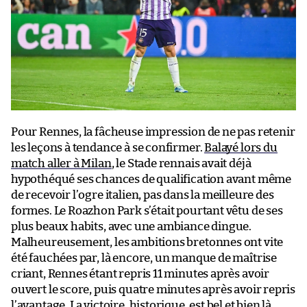
Pour Rennes, la fâcheuse impression de ne pas retenir
les leçons à tendance à se confirmer.
Balayé lors du
match aller à Milan
, le Stade rennais avait déjà
hypothéqué ses chances de qualification avant même
de recevoir l’ogre italien, pas dans la meilleure des
formes. Le Roazhon Park s’était pourtant vêtu de ses
plus beaux habits, avec une ambiance dingue.
Malheureusement, les ambitions bretonnes ont vite
été fauchées par, là encore, un manque de maîtrise
criant, Rennes étant repris 11 minutes après avoir
ouvert le score, puis quatre minutes après avoir repris
l’avantage.
La victoire, historique, est bel et bien là
,