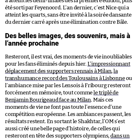
a atteint les demi-finales dès la première édition, puis
été sorti par Feyenoord. L’an dernier, c’est Nice qui a
atteint les quarts, sans être invité à la soirée dansante
du dernier carré après une élimination contre Bâle.
Des belles images, des souvenirs, mais à
l’année prochaine
Resteront, il est vrai, des moments de vie inoubliables
pour les fans éliminés depuis hier.
L’impressionnant
déplacement des supporters rennais à Milan
,
la
transhumance record des Toulousains à Lisbonne
ou
l’ambiance mise par les Lensois à Fribourg resteront
forcément en mémoire, tout comme
le triplé de
Benjamin Bourigeaud face au Milan
. Mais ces
moments de vie ne font pas toute l’essence d’une
compétition européenne. Les ambiances passent, les
résultats restent. En sortant le Shakhtar, l’OM s’est
aussi créé une belle page d’histoire, de celles qui
resteront en tête des supporters olympiens,
dans un