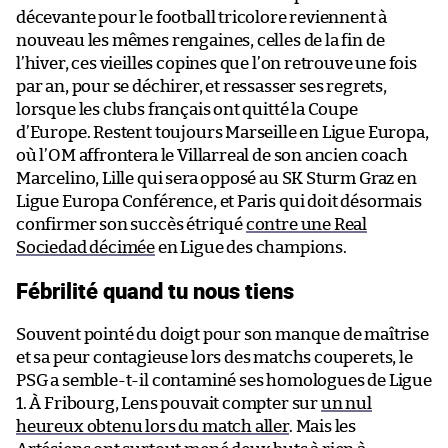
décevante pour le football tricolore reviennent à
nouveau les mêmes rengaines, celles de la fin de
l’hiver, ces vieilles copines que l’on retrouve une fois
par an, pour se déchirer, et ressasser ses regrets,
lorsque les clubs français ont quitté la Coupe
d’Europe. Restent toujours Marseille en Ligue Europa,
où l’OM affrontera le Villarreal de son ancien coach
Marcelino, Lille qui sera opposé au SK Sturm Graz en
Ligue Europa Conférence, et Paris qui doit désormais
confirmer son succès étriqué
contre une Real
Sociedad décimée
en Ligue des champions.
Fébrilité quand tu nous tiens
Souvent pointé du doigt pour son manque de maîtrise
et sa peur contagieuse lors des matchs couperets, le
PSG a semble-t-il contaminé ses homologues de Ligue
1. À Fribourg, Lens pouvait compter sur
un nul
heureux obtenu lors du match aller
. Mais les