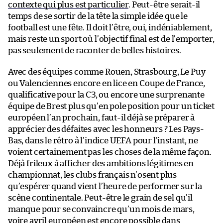
contexte qui plus est particulier
. Peut-être serait-il
temps de se sortir de la tête la simple idée que le
football est une fête. Il doit l’être, oui, indéniablement,
mais reste un sport où l’objectif final est de l’emporter,
pas seulement de raconter de belles histoires.
Avec des équipes comme Rouen, Strasbourg, Le Puy
ou Valenciennes encore en lice en Coupe de France,
qualificative pour la C3, ou encore une surprenante
équipe de Brest plus qu’en pole position pour un ticket
européen l’an prochain, faut-il déjà se préparer à
apprécier des défaites avec les honneurs ? Les Pays-
Bas, dans le rétro à l’indice UEFA pour l’instant, ne
voient certainement pas les choses de la même façon.
Déjà frileux à afficher des ambitions légitimes en
championnat, les clubs français n’osent plus
qu’espérer quand vient l’heure de performer sur la
scène continentale. Peut-être le grain de sel qu’il
manque pour se convaincre qu’un mois de mars,
voire avril européen est encore possible dans