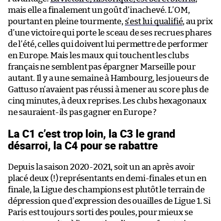
mais elle a finalement un goût d’inachevé. L’OM,
pourtant en pleine tourmente,
s’est lui qualifié
, au prix
d’une victoire qui porte le sceau de ses recrues phares
de l’été, celles qui doivent lui permettre de performer
en Europe. Mais les maux qui touchent les clubs
français ne semblent pas épargner Marseille pour
autant. Il y a une semaine à Hambourg, les joueurs de
Gattuso n’avaient pas réussi à mener au score plus de
cinq minutes, à deux reprises. Les clubs hexagonaux
ne sauraient-ils pas gagner en Europe ?
La C1 c’est trop loin, la C3 le grand
désarroi, la C4 pour se rabattre
Depuis la saison 2020-2021, soit un an après avoir
placé deux (!) représentants en demi-finales et un en
finale, la Ligue des champions est plutôt le terrain de
dépression que d’expression des ouailles de Ligue 1. Si
Paris est toujours sorti des poules, pour mieux se