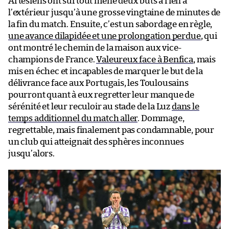
Artésiens ont surtout mené deux buts à rien à
l’extérieur jusqu’à une grosse vingtaine de minutes de
la fin du match. Ensuite, c’est un sabordage en règle,
une avance dilapidée et une prolongation perdue
, qui
ont montré le chemin de la maison aux vice-
champions de France.
Valeureux face à Benfica
, mais
mis en échec et incapables de marquer le but de la
délivrance face aux Portugais, les Toulousains
pourront quant à eux regretter leur manque de
sérénité et leur reculoir au stade de la Luz
dans le
temps additionnel du match aller
. Dommage,
regrettable, mais finalement pas condamnable, pour
un club qui atteignait des sphères inconnues
jusqu’alors.