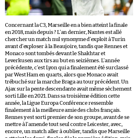
Concernant la C3, Marseille en a bien atteint la finale
en 2018, mais depuis ? L’an dernier, Nantes est allé
chercher un match nul synonyme d’exploit à Turin
avant d’exploser à la Beaujoire, tandis que Rennes et
Monaco sont tombés devant le Shakhtar et
Leverkusen aux tirs au but en seizièmes. L’année
précédente, c’est Lyon qui a finalement été surclassé
par West Ham en quarts, alors que Monaco avait
trébuché sur la marche Braga au tour précédent. Un
Ajax sur la pente descendante avait même sèchement
sorti Lille en 2021. Dans sa troisième édition cette
année, la Ligue Europa Conférence ressemble
finalement à la meilleure amie des clubs français.
Rennes y est sorti premier de son groupe, avant de se
mettre à l’amende tout seul contre Leicester, avec,
encore, un match aller à oublier, tandis que Marseille