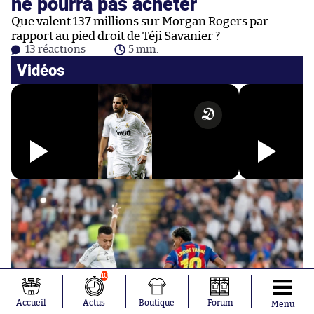
ne pourra pas acheter
Que valent 137 millions sur Morgan Rogers par
rapport au pied droit de Téji Savanier ?
13 réactions
5 min.
Vidéos
10
Accueil
Actus
Boutique
Forum
Menu