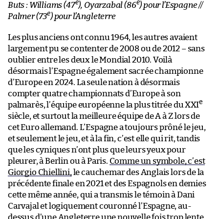
e
e
Buts : Williams (47
), Oyarzabal (86
) pour l’Espagne //
e
Palmer (73
) pour l’Angleterre
Les plus anciens ont connu 1964, les autres avaient
largement pu se contenter de 2008 ou de 2012 – sans
oublier entre les deux le Mondial 2010. Voilà
désormais l’Espagne également sacrée championne
d’Europe en 2024. La seule nation à désormais
compter quatre championnats d’Europe à son
e
palmarès, l’équipe européenne la plus titrée du XXI
siècle, et surtout la meilleure équipe de A à Z lors de
cet Euro allemand. L’Espagne a toujours prôné le jeu,
et seulement le jeu, et à la fin, c’est elle qui rit, tandis
que les cyniques n’ont plus que leurs yeux pour
pleurer, à Berlin ou à Paris.
Comme un symbole, c’est
Giorgio Chiellini,
le cauchemar des Anglais lors de la
précédente finale en 2021 et des Espagnols en demies
cette même année, qui a transmis le témoin à Dani
Carvajal et logiquement couronné l’Espagne, au-
dessus d’une Angleterre une nouvelle fois trop lente