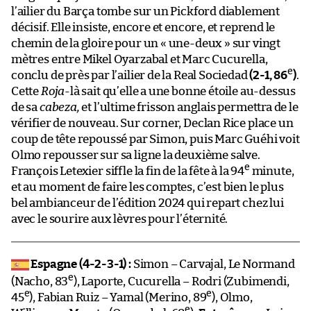
l’ailier du Barça tombe sur un Pickford diablement
décisif. Elle insiste, encore et encore, et reprend le
chemin de la gloire pour un « une-deux » sur vingt
mètres entre Mikel Oyarzabal et Marc Cucurella,
e
conclu de près par l’ailier de la Real Sociedad
(2-1, 86
)
.
Cette
Roja
-là sait qu’elle a une bonne étoile au-dessus
de sa
cabeza,
et l’ultime frisson anglais permettra de le
vérifier de nouveau. Sur corner, Declan Rice place un
coup de tête repoussé par Simon, puis Marc Guéhi voit
Olmo repousser sur sa ligne la deuxième salve.
e
François Letexier siffle la fin de la fête à la 94
minute,
et au moment de faire les comptes, c’est bien le plus
bel ambianceur de l’édition 2024 qui repart chez lui
avec le sourire aux lèvres pour l’éternité.
Espagne (4-2-3-1)
:
Simon – Carvajal, Le Normand
e
(Nacho, 83
), Laporte, Cucurella – Rodri (Zubimendi,
e
e
45
), Fabian Ruiz – Yamal (Merino, 89
), Olmo,
e