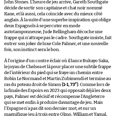
John Stones. L’heure de jeu arrive, Gareth Southgate
décide de sortir son capitaine et chat noir nommé
Kane, et là aussi, cela coïncide avec du mieux côté
anglais. À la suite d’une superbe inspiration qui oblige
deux Espagnols à se percuter en mode
autotamponneuse, Jude Bellingham décoche une
frappe qui n’attrape pas le cadre. Southgate insiste, fait
entrer son joker de luxe Cole Palmer, et une nouvelle
fois, son instinct sera le bon.
À l’origine d’un contre éclair où il lance Bukayo Saka,
le joyau de Chelsea et là pour placer une subtile frappe
de l’intérieur du pied qui se fraye un chemin entre
Robin Le Normand et Martin Zubimendi et termine au
e
ras du poteau droit de Simon
(1-1, 73
)
. Comme lors de
la finale des Espoirs en 2023 qui opposait déjà les deux
pays, Palmer est décisif et récompense l’Angleterre
qui se met enfin à produire davantage de jeu. Mais
l’Espagne n’a pas dit son dernier mot, et sur un
magnifique jeu à trois entre Olmo, William et Yamal,