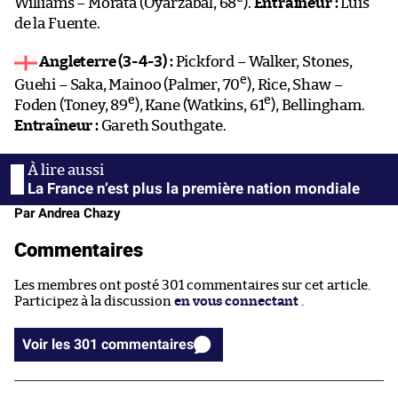
Williams – Morata (Oyarzabal, 68
).
Entraîneur :
Luis
de la Fuente.
Angleterre (3-4-3) :
Pickford – Walker, Stones,
e
Guehi – Saka, Mainoo (Palmer, 70
), Rice, Shaw –
e
e
Foden (Toney, 89
), Kane (Watkins, 61
), Bellingham.
Entraîneur :
Gareth Southgate.
La France n’est plus la première nation mondiale
Par Andrea Chazy
Commentaires
Les membres ont posté 301 commentaires sur cet article.
Participez à la discussion
en vous connectant
.
Voir les 301 commentaires