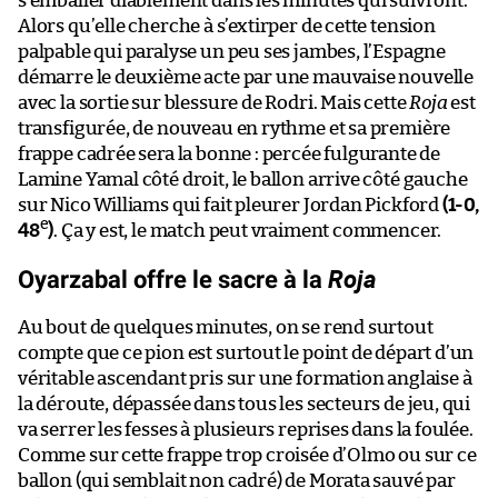
s’emballer diablement dans les minutes qui suivront.
Alors qu’elle cherche à s’extirper de cette tension
palpable qui paralyse un peu ses jambes, l’Espagne
démarre le deuxième acte par une mauvaise nouvelle
avec la sortie sur blessure de Rodri. Mais cette
Roja
est
transfigurée, de nouveau en rythme et sa première
frappe cadrée sera la bonne : percée fulgurante de
Lamine Yamal côté droit, le ballon arrive côté gauche
sur Nico Williams qui fait pleurer Jordan Pickford
(1-0,
e
48
)
. Ça y est, le match peut vraiment commencer.
Roja
Oyarzabal offre le sacre à la
Au bout de quelques minutes, on se rend surtout
compte que ce pion est surtout le point de départ d’un
véritable ascendant pris sur une formation anglaise à
la déroute, dépassée dans tous les secteurs de jeu, qui
va serrer les fesses à plusieurs reprises dans la foulée.
Comme sur cette frappe trop croisée d’Olmo ou sur ce
ballon (qui semblait non cadré) de Morata sauvé par