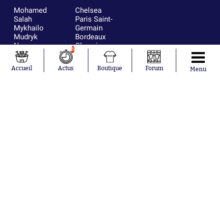
Mohamed
Chelsea
Salah
Paris Saint-
Mykhailo
Germain
Mudryk
Bordeaux
Neymar
Olympique
6
Khalis Merah
lyonnais
Loïs Openda
FIFA
Accueil
Actus
Boutique
Forum
Menu
Moussa
Real Madrid
Niakhaté
RC Strasbourg
Nicolás
AC Milan
Tagliafico
France
Pavel Šulc
RC Lens
Josh Maja
Gauthier Hein