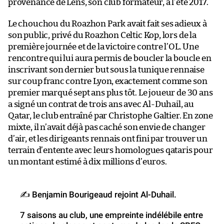
provenance de Lens, son club formateur, à l’été 2017.
Le chouchou du Roazhon Park avait fait ses adieux à
son public, privé du Roazhon Celtic Kop, lors de la
première journée et de la victoire contre l’OL. Une
rencontre qui lui aura permis de boucler la boucle en
inscrivant son dernier but sous la tunique rennaise
sur coup franc contre Lyon, exactement comme son
premier marqué sept ans plus tôt. Le joueur de 30 ans
a signé un contrat de trois ans avec Al-Duhail, au
Qatar, le club entraîné par Christophe Galtier. En zone
mixte, il n’avait déjà pas caché son envie de changer
d’air, et les dirigeants rennais ont fini par trouver un
terrain d’entente avec leurs homologues qataris pour
un montant estimé à dix millions d’euros.
✍️ Benjamin Bourigeaud rejoint Al-Duhail.
7 saisons au club, une empreinte indélébile entre