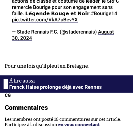
actions de classe et costume de leader, le SRFC
remercie Bourige pour son engagement sans
faille. 𝗟𝗲́𝗴𝗲𝗻𝗱𝗲 𝗥𝗼𝘂𝗴𝗲 𝗲𝘁 𝗡𝗼𝗶𝗿.
#Bourige14
pic.twitter.com/VkA7uBevYX
— Stade Rennais F.C. (@staderennais)
August
30, 2024
Pour une fois qu’il pleut en Bretagne.
Franck Haise prolonge déjà avec Rennes
CG
Commentaires
Les membres ont posté 16 commentaires sur cet article.
Participez à la discussion
en vous connectant
.