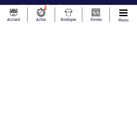
Lionel Messi
Paris Saint-
0
Maghnes
Germain
Akliouche
Real Madrid
Accueil
Actus
Boutique
Forum
Menu
Mohamed
Olympique de
Salah
Marseille
Neymar
FIFA
Julián Álvarez
FC Barcelone
Ferrán Torres
Argentine
Kilian Corredor
Olympique
Franco
lyonnais
Mastantuono
AS Monaco
Orel Mangala
RC Strasbourg
Rio Mavuba
Trabzonspor