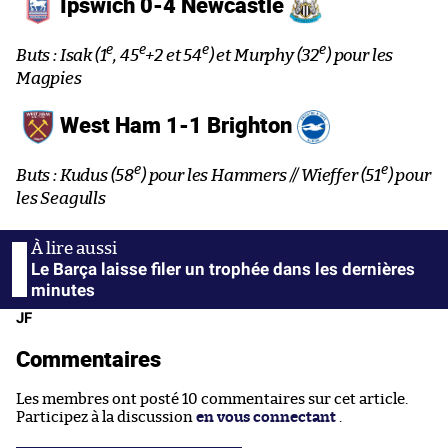
Ipswich 0-4 Newcastle
e
e
e
e
Buts : Isak (1
, 45
+2 et 54
) et Murphy (32
) pour les
Magpies
West Ham 1-1 Brighton
e
e
Buts : Kudus (58
) pour les Hammers // Wieffer (51
) pour
les Seagulls
Le Barça laisse filer un trophée dans les dernières
minutes
JF
Commentaires
Les membres ont posté 10 commentaires sur cet article.
Participez à la discussion
en vous connectant
.