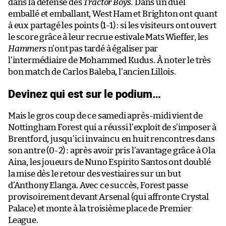
dans la défense des
Tractor Boys.
Dans un duel
emballé et emballant, West Ham et Brighton ont quant
à eux partagé les points (1-1) : si les visiteurs ont ouvert
le score grâce à leur recrue estivale Mats Wieffer, les
Hammers
n’ont pas tardé à égaliser par
l’intermédiaire de Mohammed Kudus. À noter le très
bon match de Carlos Baleba, l’ancien Lillois.
Devinez qui est sur le podium…
Mais le gros coup de ce samedi après-midi vient de
Nottingham Forest qui a réussi l’exploit de s’imposer à
Brentford, jusqu’ici invaincu en huit rencontres dans
son antre (0-2) : après avoir pris l’avantage grâce à Ola
Aina, les joueurs de Nuno Espirito Santos ont doublé
la mise dès le retour des vestiaires sur un but
d’Anthony Elanga. Avec ce succès, Forest passe
provisoirement devant Arsenal (qui affronte Crystal
Palace) et monte à la troisième place de Premier
League.