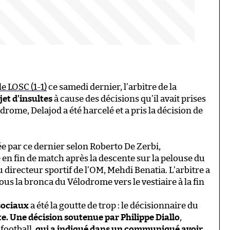
le LOSC (1-1)
ce samedi dernier, l’arbitre de la
bjet d’insultes
à cause des décisions qu’il avait prises
odrome, Delajod a été harcelé et a pris la décision de
ée par ce dernier selon Roberto De Zerbi,
é en fin de match après la descente sur la pelouse du
 directeur sportif de l’OM, Mehdi Benatia. L’arbitre a
sous la bronca du Vélodrome vers le vestiaire à la fin
sociaux
a été la goutte de trop : le décisionnaire du
te.
Une décision soutenue par Philippe Diallo
,
 football,
qui a indiqué dans un communiqué avoir