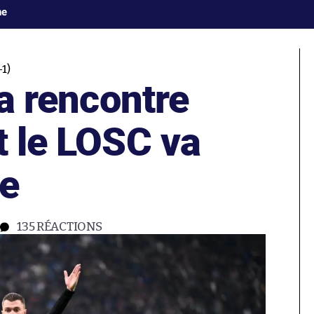
ne
1)
la rencontre
t le LOSC va
te
135
RÉACTIONS