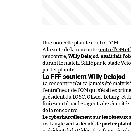
Une nouvelle plainte contre l’OM.
À la suite de la rencontre
entre l’OM et 
rencontre,
Willy Delajod
,
avait fait l’o
durant le match. Sifflé par le stade Vél
porter plainte.
La FFF soutient Willy Delajod
La rencontre n’aura jamais été maîtris
l’entraîneur de l’OM qui s’était exprim
président du LOSC, Olivier Létang, et du
fini escorté par les agents de sécurité 
de la rencontre.
Le cyberharcèlement sur les réseaux 
rectangle vert a décidé de
porter plain
président de la Fédération française de