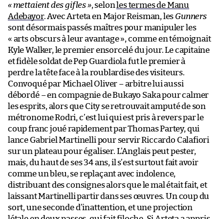
« mettaient des gifles »
, selon
les termes de Manu
Adebayor
. Avec Arteta en Major Reisman, les
Gunners
sont désormais passés maîtres pour manipuler les
« arts obscurs à leur avantage », comme en témoignait
Kyle Walker, le premier ensorcelé du jour. Le capitaine
et fidèle soldat de Pep Guardiola fut le premier à
perdre la tête face à la roublardise des visiteurs.
Convoqué par Michael Oliver – arbitre lui aussi
débordé – en compagnie de Bukayo Saka pour calmer
les esprits, alors que City se retrouvait amputé de son
métronome Rodri, c’est lui qui est pris à revers par le
coup franc joué rapidement par Thomas Partey, qui
lance Gabriel Martinelli pour servir Riccardo Calafiori
sur un plateau pour égaliser. L’Anglais peut pester,
mais, du haut de ses 34 ans, il s’est surtout fait avoir
comme un bleu, se replaçant avec indolence,
distribuant des consignes alors que le mal était fait, et
laissant Martinelli partir dans ses œuvres. Un coup du
sort, une seconde d’inattention, et une projection
létale en deux passes, qui fait filoche. Si Arteta a appris