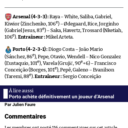
Arsenal (4-3-3) :
Raya – White, Saliba, Gabriel,
e
Kiwior (Zinchenko, 106
) – Ødegaard, Rice, Jorginho
e
(Gabriel Jesus, 83
) – Saka, Havertz, Trossard (Nketiah,
e
106
).
Entraîneur :
Mikel Arteta.
Porto (4-2-3-1) :
Diogo Costa – João Mario
e
(Sánchez, 86
), Pepe, Otavio, Wendell – Nico Gonzalez
e
e
(Eustaquio, 101
), Varela (Grujić, 90
+6) – Francisco
e
Conceição (Borges, 101
), Pepê, Galeno – Evanilson
e
(Taremi, 88
).
Entraîneur :
Sergio Conceição
Porto achète définitivement un joueur d’Arsenal
Par Julien Faure
Commentaires
Les membres ont posté 116 commentaires sur cet article.