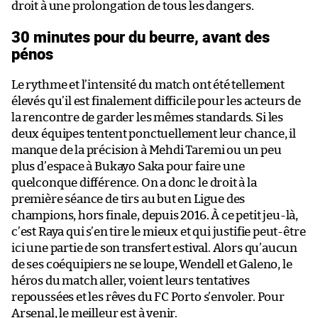
droit à une prolongation de tous les dangers.
30 minutes pour du beurre, avant des
pénos
Le rythme et l’intensité du match ont été tellement
élevés qu’il est finalement difficile pour les acteurs de
la rencontre de garder les mêmes standards. Si les
deux équipes tentent ponctuellement leur chance, il
manque de la précision à Mehdi Taremi ou un peu
plus d’espace à Bukayo Saka pour faire une
quelconque différence. On a donc le droit à la
première séance de tirs au but en Ligue des
champions, hors finale, depuis 2016. À ce petit jeu-là,
c’est Raya qui s’en tire le mieux et qui justifie peut-être
ici une partie de son transfert estival. Alors qu’aucun
de ses coéquipiers ne se loupe, Wendell et Galeno, le
héros du match aller, voient leurs tentatives
repoussées et les rêves du FC Porto s’envoler. Pour
Arsenal, le meilleur est à venir.