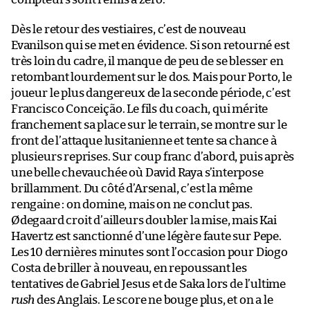
Dès le retour des vestiaires, c’est de nouveau
Evanilson qui se met en évidence. Si son retourné est
très loin du cadre, il manque de peu de se blesser en
retombant lourdement sur le dos. Mais pour Porto, le
joueur le plus dangereux de la seconde période, c’est
Francisco Conceição. Le fils du coach, qui mérite
franchement sa place sur le terrain, se montre sur le
front de l’attaque lusitanienne et tente sa chance à
plusieurs reprises. Sur coup franc d’abord, puis après
une belle chevauchée où David Raya s’interpose
brillamment. Du côté d’Arsenal, c’est la même
rengaine : on domine, mais on ne conclut pas.
Ødegaard croit d’ailleurs doubler la mise, mais Kai
Havertz est sanctionné d’une légère faute sur Pepe.
Les 10 dernières minutes sont l’occasion pour Diogo
Costa de briller à nouveau, en repoussant les
tentatives de Gabriel Jesus et de Saka lors de l’ultime
rush
des Anglais. Le score ne bouge plus, et on a le