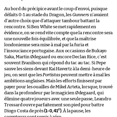
Au bord du précipice avant le coup d’envoi, puisque
défaits 0-1 au stade du Dragon, les
Gunners
n’avaient
d’autre choix que d’attaquer tambour battant la
rencontre. Si Ben White se met rapidement en
évidence, on se rend vite compte que la rencontre sera
une nouvelle fois équilibrée, et que la maîtrise
londonienne sera mise à mal par la furia et
l’insouciance portugaise. Aux occasions de Bukayo
Saka, Martin Ødegaard ou encore Declan Rice, c’est
souvent Evanilson qui répond du tac au tac. Si Pepe
sauve les siens devant Kai Havertz à la demi-heure de
jeu, on sent que les
Portistas
peuvent mettre à mal les
ambitions anglaises. Mais les efforts finissent par
payer pour les ouailles de Mikel Arteta, lorsque, trouvé
dans la profondeur par le magicien Ødegaard, qui
élimine quatre joueurs avec une seule passe, Leandro
Trossard ouvre parfaitement son pied pour battre
e
Diogo Costa de près
(1-0, 41
)
. À la pause, les
compteurs sont remis à zéro.