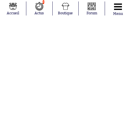
2
Accueil
Actus
Boutique
Forum
Menu
Abonnements
Contacts
La boutique SO PRESS
Mentions légales
Conditions générales d'utilisation
Publicité
Consentement RGPD
Recrutement
Joueurs en
Équipes en
tendance
tendance
Mohamed
Chelsea
Salah
Paris Saint-
Mykhailo
Germain
Mudryk
Bordeaux
Neymar
Olympique
Khalis Merah
lyonnais
Loïs Openda
FIFA
Moussa
Real Madrid
Niakhaté
RC Strasbourg
Nicolás
AC Milan
Tagliafico
France
Pavel Šulc
RC Lens