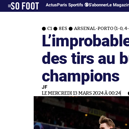
Actus
Paris Sportifs 🔞
S'abonner
Le Magazi
C1
8ES
ARSENAL-PORTO (1-0, 4-
L’improbable
des tirs au 
champions
JF
LE MERCREDI 13 MARS 2024 À 00:24