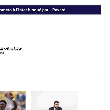
Romero à l’Inter bloqué par… Pavard
 cet article.
ant
.