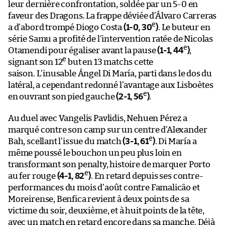
leur dernière confrontation, soldée par un 5-0 en
faveur des Dragons. La frappe déviée d’Álvaro Carreras
e
a d’abord trompé Diogo Costa
(1-0, 30
)
. Le buteur en
série Samu a profité de l’intervention ratée de Nicolas
e
Otamendi pour égaliser avant la pause
(1-1, 44
)
,
e
signant son 12
but en 13 matchs cette
saison. L’inusable Ángel Di María, parti dans le dos du
latéral, a cependant redonné l’avantage aux Lisboètes
e
en ouvrant son pied gauche
(2-1, 56
)
.
Au duel avec Vangelis Pavlidis, Nehuen Pérez a
marqué contre son camp sur un centre d’Alexander
e
Bah, scellant l’issue du match
(3-1, 61
)
. Di María a
même poussé le bouchon un peu plus loin en
transformant son penalty, histoire de marquer Porto
e
au fer rouge
(4-1, 82
)
. En retard depuis ses contre-
performances du mois d’août contre Famalicão et
Moreirense, Benfica revient à deux points de sa
victime du soir, deuxième, et à huit points de la tête,
avec un match en retard encore dans sa manche. Déjà