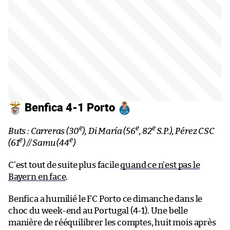
Benfica 4-1 Porto
e
e
e
Buts : Carreras (30
), Di María (56
, 82
S.P.), Pérez CSC
e
e
(61
) // Samu (44
)
C’est tout de suite plus facile
quand ce n’est pas le
Bayern en face
.
Benfica a humilié le FC Porto ce dimanche dans le
choc du week-end au Portugal (4-1). Une belle
manière de rééquilibrer les comptes, huit mois après