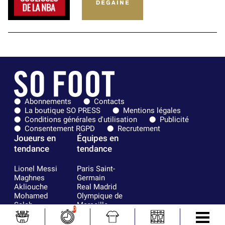
Abonnements
Contacts
La boutique SO PRESS
Mentions légales
Conditions générales d'utilisation
Publicité
Consentement RGPD
Recrutement
Joueurs en
Équipes en
tendance
tendance
Lionel Messi
Paris Saint-
Maghnes
Germain
Akliouche
Real Madrid
Mohamed
Olympique de
Salah
Marseille
0
Neymar
FIFA
Julián Álvarez
FC Barcelone