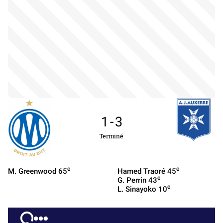
1
-
3
Terminé
e
e
M. Greenwood
65
Hamed Traoré
45
e
G. Perrin
43
e
L. Sinayoko
10