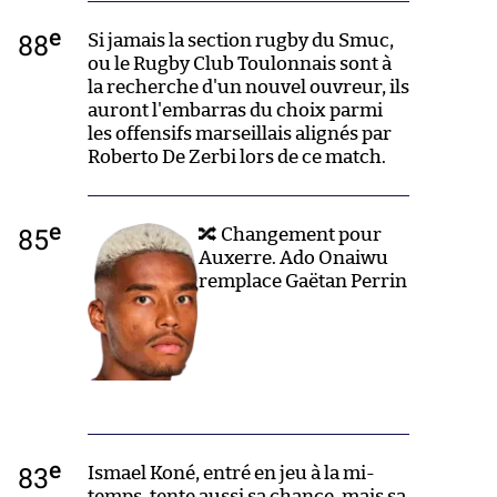
e
88
Si jamais la section rugby du Smuc,
ou le Rugby Club Toulonnais sont à
la recherche d'un nouvel ouvreur, ils
auront l'embarras du choix parmi
les offensifs marseillais alignés par
Roberto De Zerbi lors de ce match.
e
85
🔀 Changement pour
Auxerre. Ado Onaiwu
remplace Gaëtan Perrin
e
83
Ismael Koné, entré en jeu à la mi-
temps, tente aussi sa chance, mais sa