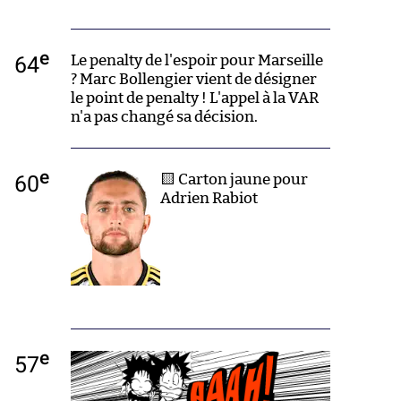
e
64
Le penalty de l'espoir pour Marseille
? Marc Bollengier vient de désigner
le point de penalty ! L'appel à la VAR
n'a pas changé sa décision.
e
60
🟨 Carton jaune pour
Adrien Rabiot
e
57