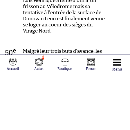
Luis Henrique a tenté d'offrir un
frisson au Vélodrome mais sa
tentative à l'entrée de la surface de
Donovan Leon est finalement venue
se loger au coeur des sièges du
Virage Nord.
e
50
Malgré leur trois buts d'avance, les
protégés de Christophe Pélissier ne
0
semblent pas vouloir bétonner et
Accueil
Actus
Boutique
Forum
continuent de se projeter vers
Menu
l'avant, heureusement pour les
Marseillais Geronimo Rulli s'est
montré solide à son premier poteau
sur la frappe de Traoré.
e
48
Petite stat pour bien redémarrer
cette seconde période qui devrait
faire plaisir aux lecteurs