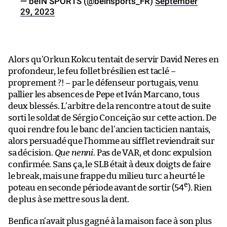
— beIN SPORTS (@beinsports_FR)
September
29, 2023
Alors qu’Orkun Kokcu tentait de servir David Neres en
profondeur, le feu follet brésilien est taclé –
proprement ?! – par le défenseur portugais, venu
pallier les absences de Pepe et Iván Marcano, tous
deux blessés. L’arbitre de la rencontre a tout de suite
sorti le soldat de Sérgio Conceição sur cette action. De
quoi rendre fou le banc de l’ancien tacticien nantais,
alors persuadé que l’homme au sifflet reviendrait sur
sa décision.
Que nenni
. Pas de VAR, et donc expulsion
confirmée. Sans ça, le SLB était à deux doigts de faire
le break, mais une frappe du milieu turc a heurté le
e
poteau en seconde période avant de sortir (54
). Rien
de plus à se mettre sous la dent.
Benfica n’avait plus gagné à la maison face à son plus