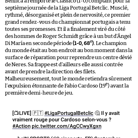
Benfica a remporté le Clássico (1-0) comptant pour la
septième journée de la Liga Portugal Betclic. Musclé,
rythmé, désorganisé et plein de nervosité, ce premier
grand rendez-vous du championnat portugais a tenu
toutes ses promesses. Et il a finalement viré du côté
des hommes de Roger Schmidt grâce à un but d’Ángel
e
Di María en seconde période
(1-0, 68
)
. Le champion
du monde était au bon endroit au bon moment dans la
surface de réparation pour reprendre un centre dévié
de Neres. Sa frappe est d’ailleurs elle aussi contrée
avant de prendre la direction des filets.
Malheureusement, tout le monde retiendra sûrement
e
l’expulsion étonnante de Fabio Cardoso (19
) avant la
première demi-heure de jeu.
[📺LIVE] 🇵🇹
#LigaPortugalBetclic
🤔 Il y avait
vraiment rouge pour Cardoso selon-vous ?
#Action
pic.twitter.com/AgCCwyXgxn