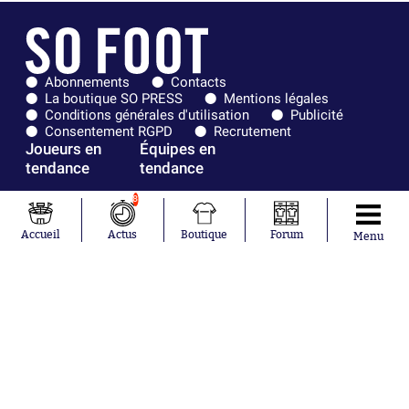
Abonnements
Contacts
La boutique SO PRESS
Mentions légales
Conditions générales d'utilisation
Publicité
Consentement RGPD
Recrutement
Joueurs en
Équipes en
tendance
tendance
8
Mohamed
Chelsea
Salah
Paris Saint-
Accueil
Actus
Boutique
Forum
Mykhailo
Germain
Menu
Mudryk
Bordeaux
Neymar
Olympique
Khalis Merah
lyonnais
Loïs Openda
FIFA
Moussa
Real Madrid
Niakhaté
RC Strasbourg
Nicolás
AC Milan
Tagliafico
France
Pavel Šulc
RC Lens
Josh Maja