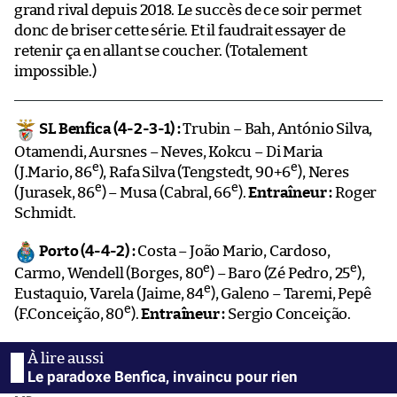
grand rival depuis 2018. Le succès de ce soir permet
donc de briser cette série. Et il faudrait essayer de
retenir ça en allant se coucher. (Totalement
impossible.)
SL Benfica (4-2-3-1) :
Trubin – Bah, António Silva,
Otamendi, Aursnes – Neves, Kokcu – Di Maria
e
e
(J.Mario, 86
), Rafa Silva (Tengstedt, 90+6
), Neres
e
e
(Jurasek, 86
) – Musa (Cabral, 66
).
Entraîneur :
Roger
Schmidt.
Porto (4-4-2) :
Costa – João Mario, Cardoso,
e
e
Carmo, Wendell (Borges, 80
) – Baro (Zé Pedro, 25
),
e
Eustaquio, Varela (Jaime, 84
), Galeno – Taremi, Pepê
e
(F.Conceição, 80
).
Entraîneur :
Sergio Conceição.
Le paradoxe Benfica, invaincu pour rien