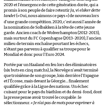
2020 et l’émergence de cette génération dorée, qui a
promis à son peuple de faire retentir
Ja, vi elsker dette
landet
(«
Oui, nous aimons ce pays
») de nouveau lors
d’une grande compétition. 2020, c’est aussi l’année de
la nomination de Solbakken à la tête de cette jeune
garde. Ancien coach de Wolverhampton (2012-2013),
mais surtout du FC Copenhague (2013-2020), l’ancien
milieu de terrain enchaîne pourtant les échecs,
n’étant pas parvenu à qualifier sa troupe pour le
Mondial et donc pour l’Euro 2024.
Portée par un Haaland en feu lors des éliminatoires
(six buts en cinq matchs), la Norvège n’avait terminé
que troisième de son groupe, loin derrière l’Espagne
et l’Écosse, mais devant la Géorgie… finalement
qualifiée grâce à la Ligue des nations. Un échec
cuisant pour le pays du biathlon et du demi-fond, dont
la presse pense avoir trouvé le coupable : le
sélectionneur.
« Je n’ai pas de mots pour exprimer à