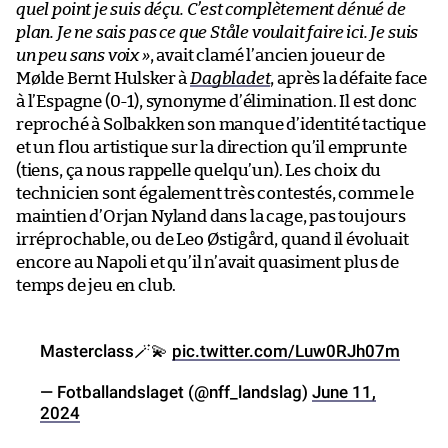
quel point je suis déçu. C’est complètement dénué de
plan. Je ne sais pas ce que Ståle voulait faire ici. Je suis
un peu sans voix »
, avait clamé l’ancien joueur de
Mølde Bernt Hulsker à
Dagbladet
, après la défaite face
à l’Espagne (0-1), synonyme d’élimination. Il est donc
reproché à Solbakken son manque d’identité tactique
et un flou artistique sur la direction qu’il emprunte
(tiens, ça nous rappelle quelqu’un). Les choix du
technicien sont également très contestés, comme le
maintien d’Orjan Nyland dans la cage, pas toujours
irréprochable, ou de Leo Østigård, quand il évoluait
encore au Napoli et qu’il n’avait quasiment plus de
temps de jeu en club.
Masterclass🪄💫
pic.twitter.com/Luw0RJh07m
— Fotballandslaget (@nff_landslag)
June 11,
2024