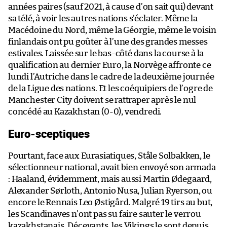
années paires (sauf 2021, à cause d’on sait qui) devant
sa télé, à voir les autres nations s’éclater. Même la
Macédoine du Nord, même la Géorgie, même le voisin
finlandais ont pu goûter à l’une des grandes messes
estivales. Laissée sur le bas-côté dans la course à la
qualification au dernier Euro, la Norvège affronte ce
lundi l’Autriche dans le cadre de la deuxième journée
de la Ligue des nations. Et les coéquipiers de l’ogre de
Manchester City doivent se rattraper après le nul
concédé au Kazakhstan (0-0), vendredi.
Euro-sceptiques
Pourtant, face aux Eurasiatiques, Ståle Solbakken, le
sélectionneur national, avait bien envoyé son armada
: Haaland, évidemment, mais aussi Martin Ødegaard,
Alexander Sørloth, Antonio Nusa, Julian Ryerson, ou
encore le Rennais Leo Østigård. Malgré 19 tirs au but,
les Scandinaves n’ont pas su faire sauter le verrou
kazakhstanais. Décevants, les Vikings le sont depuis