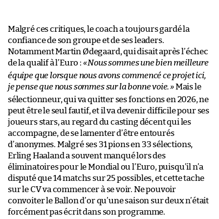
Malgré ces critiques, le coach a toujours gardé la
confiance de son groupe et de ses leaders.
Notamment Martin Ødegaard, qui disait après l’échec
de la qualif à l’Euro :
«
Nous sommes une bien meilleure
équipe que lorsque nous avons commencé ce projet ici,
je pense que nous sommes sur la bonne voie.
»
Mais le
sélectionneur, qui va quitter ses fonctions en 2026, ne
peut être le seul fautif, et il va devenir difficile pour ses
joueurs stars, au regard du casting décent qui les
accompagne, de se lamenter d’être entourés
d’anonymes. Malgré ses 31 pions en 33 sélections,
Erling Haaland a souvent manqué lors des
éliminatoires pour le Mondial ou l’Euro, puisqu’il n’a
disputé que 14 matchs sur 25 possibles, et cette tache
sur le CV va commencer à se voir. Ne pouvoir
convoiter le Ballon d’or qu’une saison sur deux n’était
forcément pas écrit dans son programme.