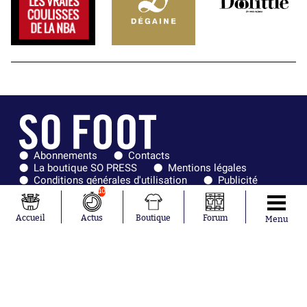
Abonnements
Contacts
La boutique SO PRESS
Mentions légales
Conditions générales d'utilisation
Publicité
Consentement RGPD
Recrutement
10
Joueurs en
Équipes en
tendance
tendance
Accueil
Actus
Boutique
Forum
Menu
Mohamed
Chelsea
Salah
Paris Saint-
Mykhailo
Germain
Mudryk
Bordeaux
Neymar
Olympique