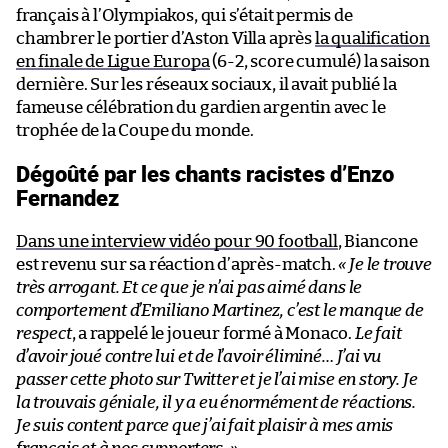
français à l’Olympiakos, qui s’était permis de
chambrer le portier d’Aston Villa après
la qualification
en finale de Ligue Europa
(6-2, score cumulé) la saison
dernière. Sur les réseaux sociaux, il avait publié la
fameuse célébration du gardien argentin avec le
trophée de la Coupe du monde.
Dégoûté par les chants racistes d’Enzo
Fernandez
Dans une interview vidéo pour 90 football
, Biancone
est revenu sur sa réaction d’après-match.
« Je le trouve
très arrogant. Et ce que je n’ai pas aimé dans le
comportement d’Emiliano Martinez, c’est le manque de
respect
, a rappelé le joueur formé à Monaco.
Le fait
d’avoir joué contre lui et de l’avoir éliminé… J’ai vu
passer cette photo sur Twitter et je l’ai mise en story. Je
la trouvais géniale, il y a eu énormément de réactions.
Je suis content parce que j’ai fait plaisir à mes amis