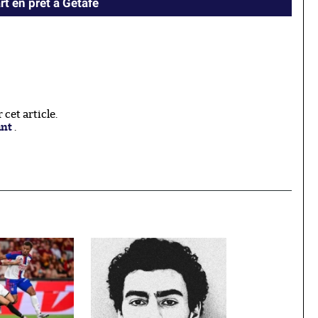
rt en prêt à Getafe
cet article.
ant
.