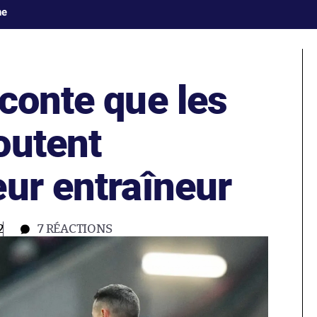
ne
conte que les
outent
ur entraîneur
2
7
RÉACTIONS