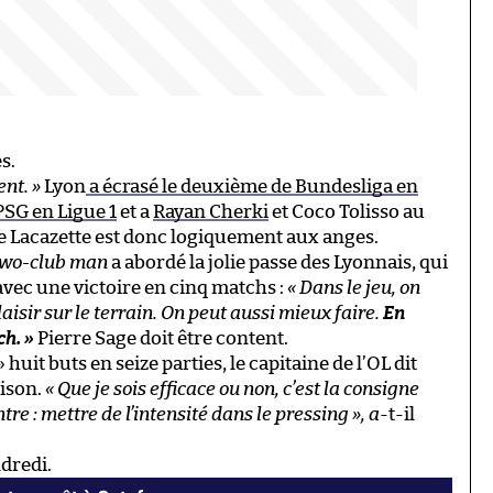
s.
ent. »
Lyon
a écrasé le deuxième de Bundesliga en
PSG en Ligue 1
et a
Rayan Cherki
et Coco Tolisso au
re Lacazette est donc logiquement aux anges.
two-club man
a abordé la jolie passe des Lyonnais, qui
vec une victoire en cinq matchs :
« Dans le jeu, on
aisir sur le terrain. On peut aussi mieux faire.
En
ch. »
Pierre Sage doit être content.
huit buts en seize parties, le capitaine de l’OL dit
aison.
« Que je sois efficace ou non, c’est la consigne
e : mettre de l’intensité dans le pressing », a
-t-il
ndredi.