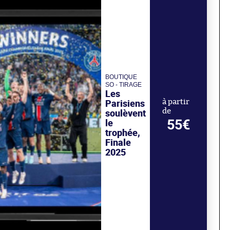
BOUTIQUE
SO - TIRAGE
Les
Parisiens
à partir
de
soulèvent
55€
le
trophée,
Finale
2025