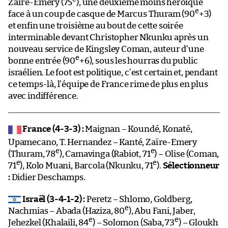
Zaïre-Emery (75
), une deuxième moins héroïque
e
face à un coup de casque de Marcus Thuram (90
+3)
et enfin une troisième au bout de cette soirée
interminable devant Christopher Nkunku après un
nouveau service de Kingsley Coman, auteur d’une
e
bonne entrée (90
+6), sous les hourras du public
israélien. Le foot est politique, c’est certain et, pendant
ce temps-là, l’équipe de France rime de plus en plus
avec indifférence.
France (4-3-3) :
Maignan – Koundé, Konaté,
Upamecano, T. Hernandez – Kanté, Zaïre-Emery
e
e
(Thuram, 78
), Camavinga (Rabiot, 71
) – Olise (Coman,
e
e
71
), Kolo Muani, Barcola (Nkunku, 71
).
Sélectionneur
:
Didier Deschamps.
Israël (3-4-1-2) :
Peretz – Shlomo, Goldberg,
e
Nachmias – Abada (Haziza, 80
), Abu Fani, Jaber,
e
e
Jehezkel (Khalaili, 84
) – Solomon (Saba, 73
) – Gloukh