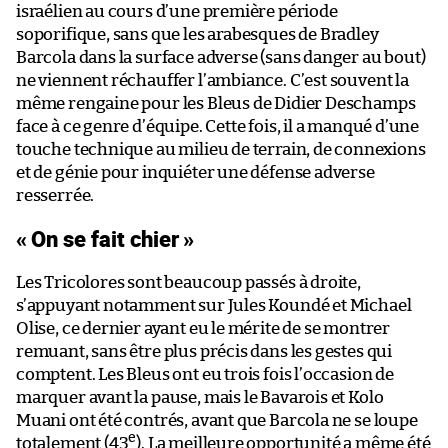
israélien au cours d’une première période
soporifique, sans que les arabesques de Bradley
Barcola dans la surface adverse (sans danger au bout)
ne viennent réchauffer l’ambiance. C’est souvent la
même rengaine pour les Bleus de Didier Deschamps
face à ce genre d’équipe. Cette fois, il a manqué d’une
touche technique au milieu de terrain, de connexions
et de génie pour inquiéter une défense adverse
resserrée.
« On se fait chier »
Les Tricolores sont beaucoup passés à droite,
s’appuyant notamment sur Jules Koundé et Michael
Olise, ce dernier ayant eu le mérite de se montrer
remuant, sans être plus précis dans les gestes qui
comptent. Les Bleus ont eu trois fois l’occasion de
marquer avant la pause, mais le Bavarois et Kolo
Muani ont été contrés, avant que Barcola ne se loupe
e
totalement (43
). La meilleure opportunité a même été