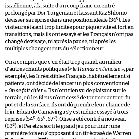
israélienne, à la suite d’un coup franc excentré
prolongé par Dor Turgeman et laissant Raz Shlomo
e
dévisser sa reprise dans une position idéale (36
). Les
visiteurs étaient trop limités pour piquer vite et fort en
transitions, mais ils ont essayé et les Français n’ont pas
changé de visage, ni après la pause, ni après les
multiples changements du sélectionneur.
On a compris que c’en était trop quand, au milieu
d’autres chants politiques (
« le Hamas on t’encule »
, par
exemple), les Irrésistibles Français, habituellement si
patients, ont décidé de lancer un plus conventionnel
« On se fait chier »
. Ils n’ont rien vu de plaisant sur le
terrain, où les Bleus n’ont cessé de tourner autour du
pot et de la surface. Ils ont dû prendre leur chance de
loin. Eduardo Camavinga s’y est même essayé à trois
e
e
e
reprises (54
, 65
, 67
), Olise a été contré à nouveau
e
(63
), et Peretz a sorti le grand jeu pour finir : une
première fois en s’opposant à un tir écrasé de Warren
e