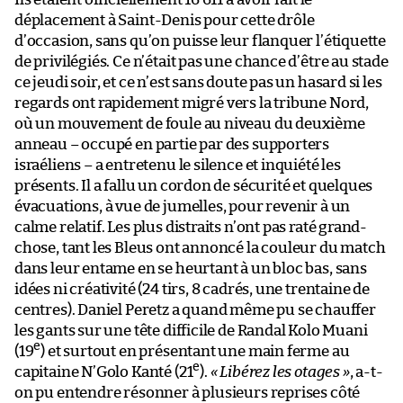
déplacement à Saint-Denis pour cette drôle
d’occasion, sans qu’on puisse leur flanquer l’étiquette
de privilégiés. Ce n’était pas une chance d’être au stade
ce jeudi soir, et ce n’est sans doute pas un hasard si les
regards ont rapidement migré vers la tribune Nord,
où un mouvement de foule au niveau du deuxième
anneau – occupé en partie par des supporters
israéliens – a entretenu le silence et inquiété les
présents. Il a fallu un cordon de sécurité et quelques
évacuations, à vue de jumelles, pour revenir à un
calme relatif. Les plus distraits n’ont pas raté grand-
chose, tant les Bleus ont annoncé la couleur du match
dans leur entame en se heurtant à un bloc bas, sans
idées ni créativité (24 tirs, 8 cadrés, une trentaine de
centres). Daniel Peretz a quand même pu se chauffer
les gants sur une tête difficile de Randal Kolo Muani
e
(19
) et surtout en présentant une main ferme au
e
capitaine N’Golo Kanté (21
).
« Libérez les otages »
, a-t-
on pu entendre résonner à plusieurs reprises côté