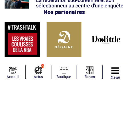
La fédération sud-coréenne et son
sélectionneur au centre d'une enquête
Nos partenaires
10
Accueil
Actus
Boutique
Forum
Menu
Abonnements
Contacts
La boutique SO PRESS
Mentions légales
Conditions générales d'utilisation
Publicité
Consentement RGPD
Recrutement
Joueurs en
Équipes en