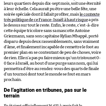
leurs quartiers depuis dix-sept mois, soit une éternité
à leur échelle. Cela aurait pu être une belle fête, une
soirée spéciale dont il fallait profiter, mais
le contexte
très politique de ce France-Israël à haut risque
a pris
le dessus sur tout le reste. Enfin, le reste, c’est-à-dire
cette équipe tricolore sans sa mascotte Antoine
Griezmann, sans son capitaine Kylian Mbappé, porté
disparu depuis deux rassemblements, sans vraiment
d’âme, et finalement incapable de remettre le foot au
premier plan en se contentant de peu de choses, voire
de rien. Elle n’a pas pu faire mieux qu’un tristounet 0-
0 face à Israël, au bout d’une purge sans nom, qui lui
permettra d’être au rendez-vous des quarts de finale
d’un tournoi dont tout le monde se fout en mars
prochain.
De l’agitation en tribunes, pas sur le
terrain
Ils étaient officiellement 16 611 à avoir fait le