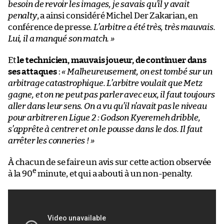
besoin de revoir les images, je savais qu’il y avait
penalty
, a ainsi considéré Michel Der Zakarian, en
conférence de presse.
L’arbitre a été très, très mauvais.
Lui, il a manqué son match. »
Et
le technicien, mauvais joueur, de continuer dans
ses attaques
:
« Malheureusement, on est tombé sur un
arbitrage catastrophique. L’arbitre voulait que Metz
gagne, et on ne peut pas parler avec eux, il faut toujours
aller dans leur sens. On a vu qu’il n’avait pas le niveau
pour arbitrer en Ligue 2 : Godson Kyeremeh dribble,
s’apprête à centrer et on le pousse dans le dos. Il faut
arrêter les conneries ! »
À chacun de se faire un avis sur cette action observée
e
à la 90
minute, et qui a abouti à un non-penalty.