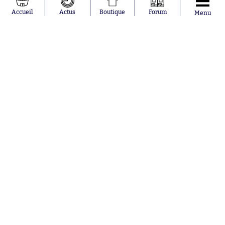
Moussa
Real Madrid
Accueil
Actus
Boutique
Forum
Menu
Niakhaté
RC Strasbourg
Nicolás
AC Milan
Tagliafico
France
Pavel Šulc
RC Lens
Josh Maja
Gauthier Hein