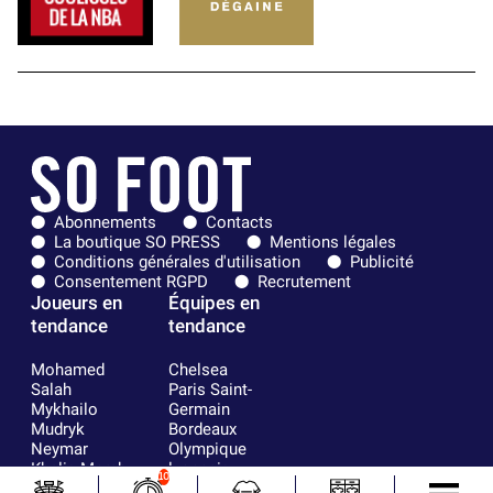
Abonnements
Contacts
La boutique SO PRESS
Mentions légales
Conditions générales d'utilisation
Publicité
Consentement RGPD
Recrutement
Joueurs en
Équipes en
tendance
tendance
Mohamed
Chelsea
Salah
Paris Saint-
Mykhailo
Germain
Mudryk
Bordeaux
Neymar
Olympique
Khalis Merah
lyonnais
10
Loïs Openda
FIFA