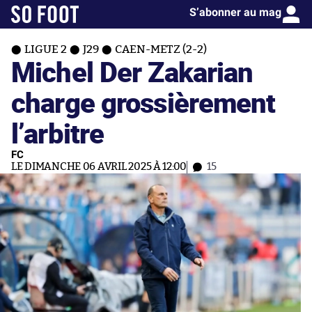
S’abonner au mag
LIGUE 2
J29
CAEN-METZ (2-2)
Michel Der Zakarian
charge grossièrement
l’arbitre
FC
LE DIMANCHE 06 AVRIL 2025 À 12:00
15