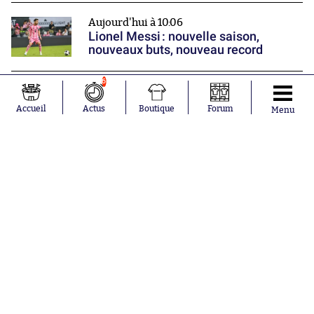
Aujourd'hui à 10:06
Lionel Messi : nouvelle saison,
nouveaux buts, nouveau record
6
Aujourd'hui à 9:54
Un club saoudien a tenté le coup pour
Accueil
Actus
Boutique
Forum
Menu
Deschamps
Nos partenaires