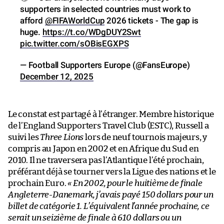
supporters in selected countries must work to
afford
@FIFAWorldCup
2026 tickets - The gap is
huge.
https://t.co/WDgDUY2Swt
pic.twitter.com/sOBisEGXPS
— Football Supporters Europe (@FansEurope)
December 12, 2025
Le constat est partagé à l’étranger. Membre historique
de l’England Supporters Travel Club (ESTC), Russell a
suivi les
Three Lions
lors de neuf tournois majeurs, y
compris au Japon en 2002 et en Afrique du Sud en
2010. Il ne traversera pas l’Atlantique l’été prochain,
préférant déjà se tourner vers la Ligue des nations et le
prochain Euro.
« En 2002, pour le huitième de finale
Angleterre-Danemark, j’avais payé 150 dollars pour un
billet de catégorie 1. L’équivalent l’année prochaine, ce
serait un seizième de finale à 610 dollars ou un