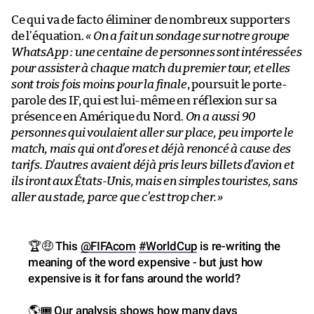
Ce qui va de facto éliminer de nombreux supporters
de l’équation.
« On a fait un sondage sur notre groupe
WhatsApp : une centaine de personnes sont intéressées
pour assister à chaque match du premier tour, et elles
sont trois fois moins pour la finale
, poursuit le porte-
parole des IF, qui est lui-même en réflexion sur sa
présence en Amérique du Nord.
On a aussi 90
personnes qui voulaient aller sur place, peu importe le
match, mais qui ont d’ores et déjà renoncé à cause des
tarifs. D’autres avaient déjà pris leurs billets d’avion et
ils iront aux États-Unis, mais en simples touristes, sans
aller au stade, parce que c’est trop cher.
»
🏆🤑 This
@FIFAcom
#WorldCup
is re-writing the
meaning of the word expensive - but just how
expensive is it for fans around the world?
🌎🎟️ Our analysis shows how many days