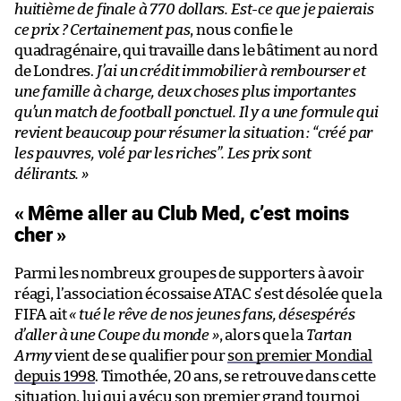
huitième de finale à 770 dollars. Est-ce que je paierais
ce prix ? Certainement pas
, nous confie le
quadragénaire, qui travaille dans le bâtiment au nord
de Londres.
J’ai un crédit immobilier à rembourser et
une famille à charge, deux choses plus importantes
qu’un match de football ponctuel. Il y a une formule qui
revient beaucoup pour résumer la situation : “créé par
les pauvres, volé par les riches”. Les prix sont
délirants. »
« Même aller au Club Med, c’est moins
cher »
Parmi les nombreux groupes de supporters à avoir
réagi, l’association écossaise ATAC s’est désolée que la
FIFA ait
« tué le rêve de nos jeunes fans, désespérés
d’aller à une Coupe du monde »
, alors que la
Tartan
Army
vient de se qualifier pour
son premier Mondial
depuis 1998
. Timothée, 20 ans, se retrouve dans cette
situation, lui qui a vécu son premier grand tournoi