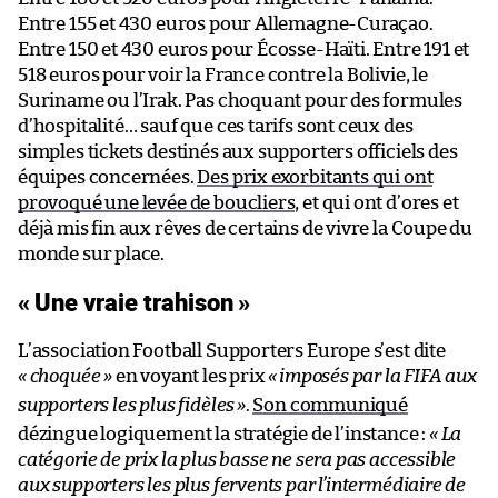
Entre 155 et 430 euros pour Allemagne-Curaçao.
Entre 150 et 430 euros pour Écosse-Haïti. Entre 191 et
518 euros pour voir la France contre la Bolivie, le
Suriname ou l’Irak. Pas choquant pour des formules
d’hospitalité… sauf que ces tarifs sont ceux des
simples tickets destinés aux supporters officiels des
équipes concernées.
Des prix exorbitants qui ont
provoqué une levée de boucliers
, et qui ont d’ores et
déjà mis fin aux rêves de certains de vivre la Coupe du
monde sur place.
« Une vraie trahison »
L’association Football Supporters Europe s’est dite
« choquée »
en voyant les prix
«
imposés par la FIFA aux
supporters les plus fidèles
»
.
Son communiqué
dézingue logiquement la stratégie de l’instance :
« La
catégorie de prix la plus basse ne sera pas accessible
aux supporters les plus fervents par l’intermédiaire de