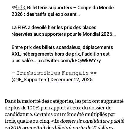
💸🇫🇷 Billetterie supporters – Coupe du Monde
2026 : des tarifs qui explosent…
La FIFA a dévoilé hier les prix des places
réservées aux supporters pour le Mondial 2026…
Entre prix des billets scandaleux, déplacements
XXL, hébergements hors de prix, l’addition est
plus salée…
pic.twitter.com/kEQiWkWY7y
— 𝙸𝚛𝚛𝚎́𝚜𝚒𝚜𝚝𝚒𝚋𝚕𝚎𝚜 𝙵𝚛𝚊𝚗𝚌̧𝚊𝚒𝚜 ⭐️⭐️
(@IF_Supporters)
December 12, 2025
Dans la majorité des catégories, les prix ont augmenté
de plus de 100% par rapport à ceux du dossier de
candidature. Certains ont même été multipliés par
trois, quatre ou cinq.
« Le dossier de candidature publié
en 2018 promettait des billets à partir de 21 dollars
,