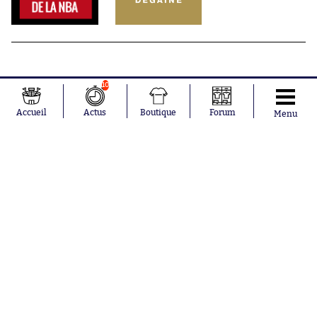
10
Accueil
Actus
Boutique
Forum
Menu
Abonnements
Contacts
La boutique SO PRESS
Mentions légales
Conditions générales d'utilisation
Publicité
Consentement RGPD
Recrutement
Joueurs en
Équipes en
tendance
tendance
Lionel Messi
Paris Saint-
Maghnes
Germain
Akliouche
Real Madrid
Mohamed
Olympique de
Salah
Marseille
Neymar
FIFA
Julián Álvarez
FC Barcelone