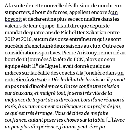
À la suite de cette nouvelle désillusion, de nombreux
supporters, à bout de forces, appellent encore à
un
boycott
et déclarent ne plus se reconnaître dans les
valeurs de leur équipe. Il faut dire que depuis le
mandat de quatre ans de Michel Der Zakarian entre
2012 et 2016, aucun des onze entraîneurs qui se sont
succédé n’a enchaîné deux saisons au club. Outre ces
considérations sportives, Pierre Aristouy, remercié au
bout de 13 journées à la tête du FCN, alors que son
e
équipe était 11
de Ligue 1, avait donné quelques
indices sur la réalité des coachs à la Jonelière dans
un
entretien à
So Foot
:
« Dès le début de la saison, il y avait
eu pas mal d’incohérences. On me confie une mission
sur deux ans, et malgré tout, je sens très vite de la
méfiance de la part de la direction. Lors d’une réunion à
Paris, à aucun moment on n’évoque mon projet de jeu,
ce qui est très étrange. Vous décidez de me faire
confiance, autant poser les choses sur la table.
[…]
Avec
un peu plus d’expérience, j’aurais peut-être pu