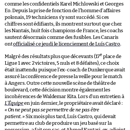
comme les confidentiels Karel Michlowski et Georges
Eo. Depuis la prise de fonction de l’homme d’affaires
polonais, 19 techniciens s’y sont succédé. Si ces
chiffres sont édifiants, ils montrent surtout que chez
les Nantais, huit fois champions de France, les coachs
sautent désormais comme des fusibles. Les Canaris
ont
officialisé ce jeudi le licenciement de Luís Castro
.
e
Malgré des résultats plus que décevants (17
place de
Ligue 1 avec 2 victoires, 5 nuls et 8 défaites), ce choix
était inattendu puisque l’ex-coach de Dunkerque avait
assuré la conférence de presse la veille pour le match
à Angers. Outre cette nouvelle scène de théâtre de
boulevard, cette décision montre également les
incohérences de Waldemar Kita. Lors d’un entretien à
L’Équipe
en juin dernier, le propriétaire avait déclaré :
« On ne peut pas se permettre de ne pas être
patient. »
Six mois plus tard, Luís Castro, qui devait
permettre au club de produire un jeu basé sur la
possession
,
a fait son sac, et Ahmed Kantari, ex-adjoint