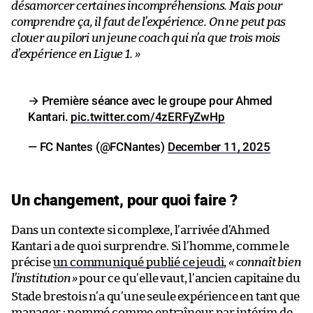
désamorcer certaines incompréhensions. Mais pour
comprendre ça, il faut de l’expérience. On ne peut pas
clouer au pilori un jeune coach qui n’a que trois mois
d’expérience en Ligue 1. »
→ Première séance avec le groupe pour Ahmed
Kantari.
pic.twitter.com/4zERFyZwHp
— FC Nantes (@FCNantes)
December 11, 2025
Un changement, pour quoi faire ?
Dans un contexte si complexe, l’arrivée d’Ahmed
Kantari a de quoi surprendre. Si l’homme, comme le
précise
un communiqué publié ce jeudi
,
« connaît bien
l’institution
»
pour ce qu’elle vaut, l’ancien capitaine du
Stade brestois n’a qu’une seule expérience en tant que
manager : nommé comme entraîneur par intérim de