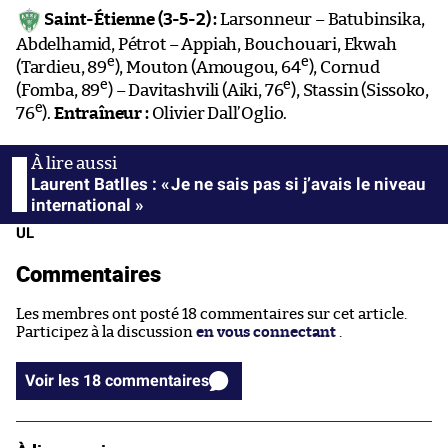
Saint-Étienne (3-5-2) :
Larsonneur – Batubinsika,
Abdelhamid, Pétrot – Appiah, Bouchouari, Ekwah
e
e
(Tardieu, 89
), Mouton (Amougou, 64
), Cornud
e
e
(Fomba, 89
) – Davitashvili (Aiki, 76
), Stassin (Sissoko,
e
76
).
Entraîneur :
Olivier Dall’Oglio.
Laurent Batlles : « Je ne sais pas si j’avais le niveau
international »
UL
Commentaires
Les membres ont posté 18 commentaires sur cet article.
Participez à la discussion
en vous connectant
.
Voir les 18 commentaires