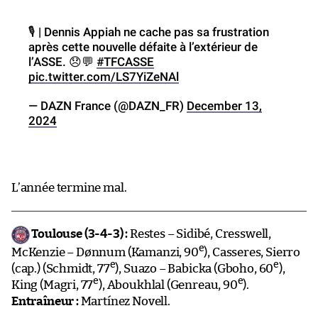
🎙️ | Dennis Appiah ne cache pas sa frustration
après cette nouvelle défaite à l’extérieur de
l’ASSE. 😞💬
#TFCASSE
pic.twitter.com/LS7YiZeNAl
— DAZN France (@DAZN_FR)
December 13,
2024
L’année termine mal.
Toulouse (3-4-3) :
Restes – Sidibé, Cresswell,
e
McKenzie – Dønnum (Kamanzi, 90
), Casseres, Sierro
e
e
(cap.) (Schmidt, 77
), Suazo – Babicka (Gboho, 60
),
e
e
King (Magri, 77
), Aboukhlal (Genreau, 90
).
Entraîneur :
Martínez Novell.