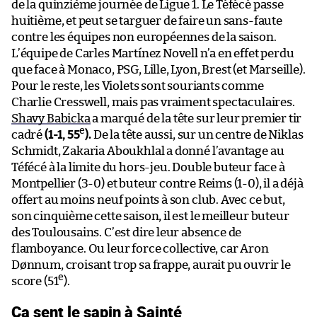
de la quinzième journée de Ligue 1. Le Téfécé passe
huitième, et peut se targuer de faire un sans-faute
contre les équipes non européennes de la saison.
L’équipe de Carles Martínez Novell n’a en effet perdu
que face à Monaco, PSG, Lille, Lyon, Brest (et Marseille).
Pour le reste, les Violets sont souriants comme
Charlie Cresswell, mais pas vraiment spectaculaires.
Shavy Babicka
a marqué de la tête sur leur premier tir
e
cadré
(1-1, 55
).
De la tête aussi, sur un centre de Niklas
Schmidt, Zakaria Aboukhlal a donné l’avantage au
Téfécé à la limite du hors-jeu. Double buteur face à
Montpellier (3-0) et buteur contre Reims (1-0), il a déjà
offert au moins neuf points à son club. Avec ce but,
son cinquième cette saison, il est le meilleur buteur
des Toulousains. C’est dire leur absence de
flamboyance. Ou leur force collective, car Aron
Dønnum, croisant trop sa frappe, aurait pu ouvrir le
e
score (51
).
Ça sent le sapin à Sainté