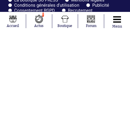
Conditions générales d'utilisation
Publicité
Consentement RGPD
Recrutement
Joueurs en
Équipes en
0
tendance
tendance
Accueil
Actus
Boutique
Forum
Menu
Maghnes
Paris Saint-
Akliouche
Germain
Mohamed
Olympique de
Salah
Marseille
Lionel Messi
Real Madrid
Ferrán Torres
FIFA
Kilian Corredor
Olympique
Franco
lyonnais
Mastantuono
AS Monaco
Orel Mangala
FC Barcelone
Rio Mavuba
Argentine
Rodri
RC Strasbourg
Mika Godts
Trabzonspor