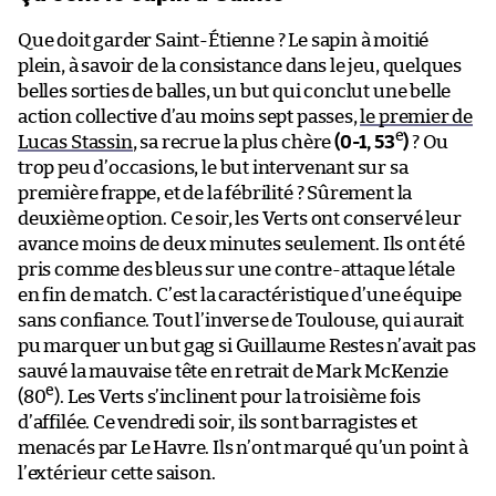
Que doit garder Saint-Étienne ? Le sapin à moitié
plein, à savoir de la consistance dans le jeu, quelques
belles sorties de balles, un but qui conclut une belle
action collective d’au moins sept passes,
le premier de
e
Lucas Stassin
, sa recrue la plus chère
(0-1, 53
)
? Ou
trop peu d’occasions, le but intervenant sur sa
première frappe, et de la fébrilité ? Sûrement la
deuxième option. Ce soir, les Verts ont conservé leur
avance moins de deux minutes seulement. Ils ont été
pris comme des bleus sur une contre-attaque létale
en fin de match. C’est la caractéristique d’une équipe
sans confiance. Tout l’inverse de Toulouse, qui aurait
pu marquer un but gag si Guillaume Restes n’avait pas
sauvé la mauvaise tête en retrait de Mark McKenzie
e
(80
). Les Verts s’inclinent pour la troisième fois
d’affilée. Ce vendredi soir, ils sont barragistes et
menacés par Le Havre. Ils n’ont marqué qu’un point à
l’extérieur cette saison.