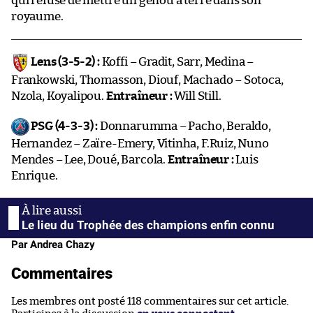
qui refuse de mettre un genou à terre dans son
royaume.
Lens (3-5-2) :
Koffi – Gradit, Sarr, Medina –
Frankowski, Thomasson, Diouf, Machado – Sotoca,
Nzola, Koyalipou.
Entraîneur :
Will Still.
PSG (4-3-3) :
Donnarumma – Pacho, Beraldo,
Hernandez – Zaïre-Emery, Vitinha, F.Ruiz, Nuno
Mendes – Lee, Doué, Barcola.
Entraîneur :
Luis
Enrique.
Le lieu du Trophée des champions enfin connu
Par Andrea Chazy
Commentaires
Les membres ont posté 118 commentaires sur cet article.