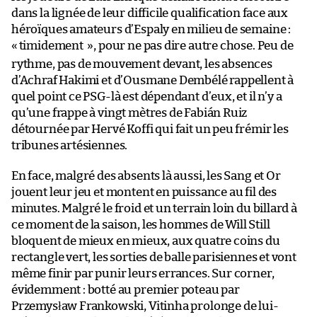
dans la lignée de leur difficile qualification face aux
héroïques amateurs d’Espaly en milieu de semaine :
«
timidement », pour ne pas dire autre chose. Peu de
rythme, pas de mouvement devant, les absences
d’Achraf Hakimi et d’Ousmane Dembélé rappellent à
quel point ce PSG-là est dépendant d’eux, et il n’y a
qu’une frappe à vingt mètres de Fabián Ruiz
détournée par Hervé Koffi qui fait un peu frémir les
tribunes artésiennes.
En face, malgré des absents là aussi, les Sang et Or
jouent leur jeu et montent en puissance au fil des
minutes. Malgré le froid et un terrain loin du billard à
ce moment de la saison, les hommes de Will Still
bloquent de mieux en mieux, aux quatre coins du
rectangle vert, les sorties de balle parisiennes et vont
même finir par punir leurs errances. Sur corner,
évidemment : botté au premier poteau par
Przemysław Frankowski, Vitinha prolonge de lui-