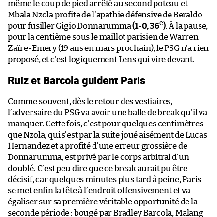
même le coup de pied arrêté au second poteau et
Mbala Nzola profite de l’apathie défensive de Beraldo
e
pour fusiller Gigio Donnarumma
(1-0, 36
)
. À la pause,
pour la centième sous le maillot parisien de Warren
Zaïre-Emery (19 ans en mars prochain), le PSG n’a rien
proposé, et c’est logiquement Lens qui vire devant.
Ruiz et Barcola guident Paris
Comme souvent, dès le retour des vestiaires,
l’adversaire du PSG va avoir une balle de break qu’il va
manquer. Cette fois, c’est pour quelques centimètres
que Nzola, qui s’est par la suite joué aisément de Lucas
Hernandez et a profité d’une erreur grossière de
Donnarumma, est privé par le corps arbitral d’un
doublé. C’est peu dire que ce break aurait pu être
décisif, car quelques minutes plus tard à peine, Paris
se met enfin la tête à l’endroit offensivement et va
égaliser sur sa première véritable opportunité de la
seconde période : bougé par Bradley Barcola, Malang