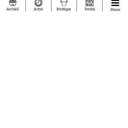
Accueil
Actus
Boutique
Forum
Menu
Abonnements
Contacts
La boutique SO PRESS
Mentions légales
Conditions générales d'utilisation
Publicité
Consentement RGPD
Recrutement
Joueurs en
Équipes en
tendance
tendance
Mohamed
Chelsea
Salah
Paris Saint-
Mykhailo
Germain
Mudryk
Bordeaux
Neymar
Olympique
Khalis Merah
lyonnais
Loïs Openda
FIFA
Moussa
Real Madrid
Niakhaté
RC Strasbourg
Nicolás
AC Milan
Tagliafico
France
Pavel Šulc
RC Lens
Josh Maja