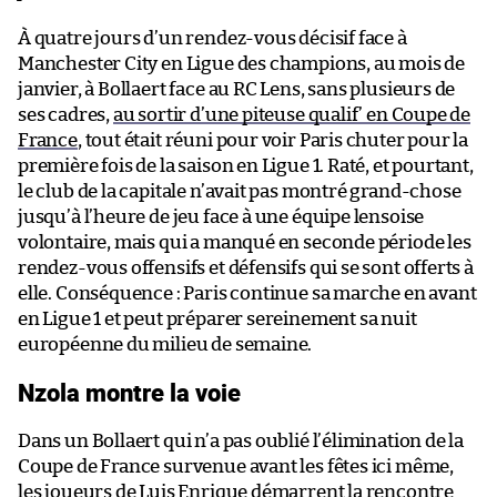
À quatre jours d’un rendez-vous décisif face à
Manchester City en Ligue des champions, au mois de
janvier, à Bollaert face au RC Lens, sans plusieurs de
ses cadres,
au sortir d’une piteuse qualif’ en Coupe de
France
, tout était réuni pour voir Paris chuter pour la
première fois de la saison en Ligue 1. Raté, et pourtant,
le club de la capitale n’avait pas montré grand-chose
jusqu’à l’heure de jeu face à une équipe lensoise
volontaire, mais qui a manqué en seconde période les
rendez-vous offensifs et défensifs qui se sont offerts à
elle. Conséquence : Paris continue sa marche en avant
en Ligue 1 et peut préparer sereinement sa nuit
européenne du milieu de semaine.
Nzola montre la voie
Dans un Bollaert qui n’a pas oublié l’élimination de la
Coupe de France survenue avant les fêtes ici même,
les joueurs de Luis Enrique démarrent la rencontre