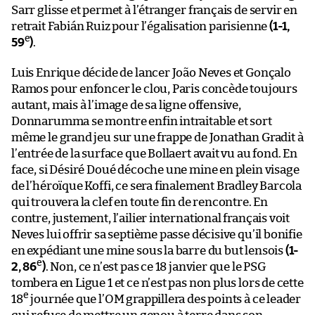
Sarr glisse et permet à l’étranger français de servir en
retrait Fabián Ruiz pour l’égalisation parisienne
(1-1,
e
59
)
.
Luis Enrique décide de lancer João Neves et Gonçalo
Ramos pour enfoncer le clou, Paris concède toujours
autant, mais à l’image de sa ligne offensive,
Donnarumma se montre enfin intraitable et sort
même le grand jeu sur une frappe de Jonathan Gradit à
l’entrée de la surface que Bollaert avait vu au fond. En
face, si Désiré Doué décoche une mine en plein visage
de l’héroïque Koffi, ce sera finalement Bradley Barcola
qui trouvera la clef en toute fin de rencontre. En
contre, justement, l’ailier international français voit
Neves lui offrir sa septième passe décisive qu’il bonifie
en expédiant une mine sous la barre du but lensois
(1-
e
2, 86
)
. Non, ce n’est pas ce 18 janvier que le PSG
tombera en Ligue 1 et ce n’est pas non plus lors de cette
e
18
journée que l’OM grappillera des points à ce leader