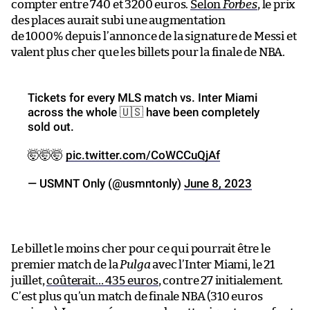
compter entre 740 et 3200 euros.
Selon
Forbes
, le prix
des places aurait subi une augmentation
de 1000% depuis l’annonce de la signature de Messi et
valent plus cher que les billets pour la finale de NBA.
Tickets for every MLS match vs. Inter Miami
across the whole 🇺🇸 have been completely
sold out.
🤯🤯🤯
pic.twitter.com/CoWCCuQjAf
— USMNT Only (@usmntonly)
June 8, 2023
Le billet le moins cher pour ce qui pourrait être le
premier match de la
Pulga
avec l’Inter Miami, le 21
juillet,
coûterait… 435 euros
, contre 27 initialement.
C’est plus qu’un match de finale NBA (310 euros