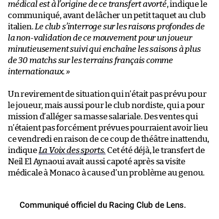
médical est à l’origine de ce transfert avorté
, indique le
communiqué, avant de lâcher un petit taquet au club
italien.
Le club s’interroge sur les raisons profondes de
la non-validation de ce mouvement pour un joueur
minutieusement suivi qui enchaîne les saisons à plus
de 30 matchs sur les terrains français comme
internationaux.
»
Un revirement de situation qui n’était pas prévu pour
le joueur, mais aussi pour le club nordiste, qui a pour
mission d’alléger sa masse salariale. Des ventes qui
n’étaient pas forcément prévues pourraient avoir lieu
ce vendredi en raison de ce coup de théâtre inattendu,
indique
La Voix des sports.
Cet été déjà, le transfert de
Neil El Aynaoui avait aussi capoté après sa visite
médicale à Monaco à cause d’un problème au genou.
Communiqué officiel du Racing Club de Lens.