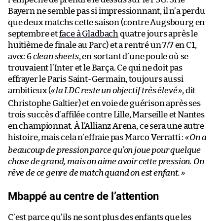
Bayern ne semble pas si impressionnant, il n’a perdu
que deux matchs cette saison (contre Augsbourg en
septembre et
face à Gladbach
quatre jours après le
huitième de finale au Parc) et a rentré un 7/7 en C1,
avec 6
clean sheets
, en sortant d’une poule où se
trouvaient l’Inter et le Barça. Ce qui ne doit pas
effrayer le Paris Saint-Germain, toujours aussi
ambitieux (
«
la LDC reste un objectif très élevé
»
, dit
Christophe Galtier) et en voie de guérison après ses
trois succès d’affilée contre Lille, Marseille et Nantes
en championnat. À l’Allianz Arena, ce sera une autre
histoire, mais cela n’effraie pas Marco Verratti :
«
On a
beaucoup de pression parce qu’on joue pour quelque
chose de grand, mais on aime avoir cette pression. On
rêve de ce genre de match quand on est enfant.
»
Mbappé au centre de l’attention
C’est parce qu’ils ne sont plus des enfants que les