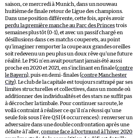
saison, ce mercredi à Munich, dans un nouveau
huitième de finale retour de Ligue des champions.
Dans une position différente, cette fois, après avoir
perdu la première manche au Parc des Princes
trois
semaines plus tôt (0-1), et avec un passif chargé en
désillusions dans ces matchs couperets, au point
qu’imaginer remporter la coupe aux grandes oreilles
soit redevenu un peu plus un doux rêve qu’une future
réalité. Le PSG n’en avait pourtant jamais été aussi
proche en 2020 et 2021, en s’inclinant en finale (
contre
le Bayern
), puis en demi-finales (
contre Manchester
City
). Le club de la capitale est toujours rattrapé par ses
limites structurelles et collectives, dans un monde où
additionner des individualités et des stars ne suffit pas
à décrocher la timbale. Pour continuer sa route, le
voilà contraint à réaliser ce qu’il n’a réussi qu’une
seule fois sous l’ère QSI (4 occurrences) : renverser un
adversaire dans une double confrontation après une
défaite à l’aller,
comme face à Dortmund à l’hiver 2020