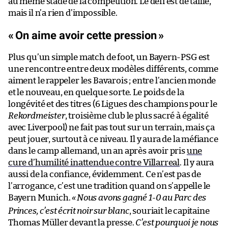
au même stade de la compétition. Le défi est de taille,
mais il n’a rien d’impossible.
«
On aime avoir cette pression
»
Plus qu’un simple match de foot, un Bayern-PSG est
une rencontre entre deux modèles différents, comme
aiment le rappeler les Bavarois ; entre l’ancien monde
et le nouveau, en quelque sorte. Le poids de la
longévité et des titres (6 Ligues des champions pour le
Rekordmeister
, troisième club le plus sacré à égalité
avec Liverpool) ne fait pas tout sur un terrain, mais ça
peut jouer, surtout à ce niveau. Il y aura de la méfiance
dans le camp allemand, un an après avoir pris
une
cure d’humilité inattendue contre Villarreal
. Il y aura
aussi de la confiance, évidemment. Ce n’est pas de
l’arrogance, c’est une tradition quand on s’appelle le
Bayern Munich.
«
Nous avons gagné 1-0 au Parc des
Princes, c’est écrit noir sur blanc
, souriait le capitaine
Thomas Müller devant la presse.
C’est pourquoi je nous