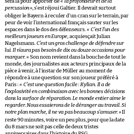
sera là pour apporter de
« la profondeur et de la
percussion
»
, s’est réjoui Galtier. Il devrait surtout
obliger le Bayern à reculer d’un cran sur le terrain, par
peur de voir l’international français sauter sur les
espaces dans le dos des défenseurs.
« C’est l’un des
meilleurs joueurs en
Europe
, acquiesçait Julian
Nagelsmann.
C’est un gros challenge de défendre sur
lui. Il n’aura pas besoin de dix ou douze occasions pour
marquer.
» Son nom revient dans la bouche de tout le
monde, des journalistes aux acteurs principaux de la
pièce à venir, à l’instar de Müller au moment de
répondre à une question sur son joueur préféré à
Paris :
« C’est une question facile : Kylian. Il a de
l’explosivité en combinaison avec les bonnes décisions
dans la surface de réparation. Le monde entier aime le
regarder. Nous essaierons de le déranger au travail. Si
notre plan marche, il ne va pas beaucoup s’amuser.
»
Il
reste
90 minutes, voire un peu plus, pour que la date
du 8 mars ne soit pas celle de deux tristes
anniversaires dans l
‘histoire du PSG.