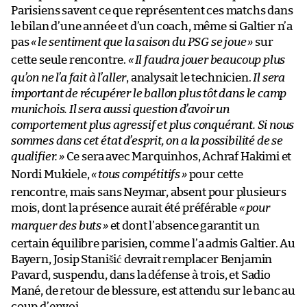
Parisiens savent ce que représentent ces matchs dans
le bilan d’une année et d’un coach, même si Galtier n’a
pas
«
le sentiment que la saison du PSG se joue
»
sur
cette seule rencontre.
«
Il faudra jouer beaucoup plus
qu’on ne l’a fait à l’aller
, analysait le technicien.
Il sera
important de récupérer le ballon plus tôt dans le camp
munichois. Il sera aussi question d’avoir un
comportement plus agressif et plus conquérant. Si nous
sommes dans cet état d’esprit, on a la possibilité de se
qualifier.
»
Ce sera avec Marquinhos, Achraf Hakimi et
Nordi Mukiele,
«
tous compétitifs
»
pour cette
rencontre, mais sans Neymar, absent pour plusieurs
mois, dont la présence aurait été préférable
«
pour
marquer des buts
»
et dont l’absence garantit un
certain équilibre parisien, comme l’a admis Galtier. Au
Bayern, Josip Stanišić devrait remplacer Benjamin
Pavard, suspendu, dans la défense à trois, et Sadio
Mané, de retour de blessure, est attendu sur le banc au
coup d’envoi.