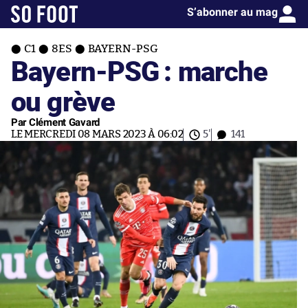
S’abonner au mag
C1
8ES
BAYERN-PSG
Bayern-PSG : marche
ou grève
Par Clément Gavard
LE MERCREDI 08 MARS 2023 À 06:02
5'
141