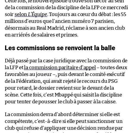
Cette fois, le nouvel épisode trouve son décor au sein
de la commission de la discipline de la LFP ce mercredi
soir
selon
L’Équipe
. Toujours au cœur du débat : les 55
millions d’euros que l’ancien numéro 7 parisien,
désormais au Real Madrid, réclame à son ancien club
en arriérés de salaires et primes.
Les commissions se renvoient la balle
Déjà passé par la case juridique avec la commission de
la LFP et
la commission paritaire d’appel
– toutes deux
favorables au joueur –, puis devant le comité exécutif
de la Fédération, qui avait rejeté le recours du PSG
pour retard, le dossier revient sur le devant de la
scène. Cette fois, c’est Mbappé qui saisit la discipline
pour tenter de pousser le club à passer à la caisse.
La commission devra d’abord déterminer si elle est
compétente, c’est-à-dire si elle peut sanctionner un
club qui refuse d’appliquer une décision rendue par