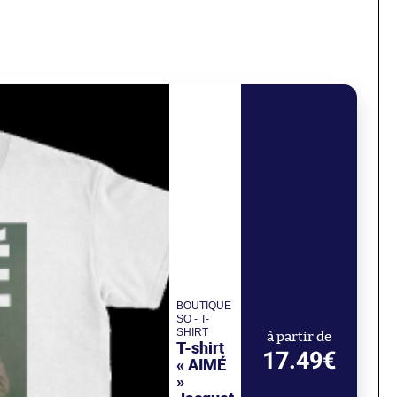
BOUTIQUE
SO - T-
SHIRT
à partir de
T-shirt
17.49€
« AIMÉ
»