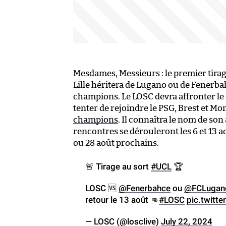
Mesdames, Messieurs : le premier tirage
Lille héritera de Lugano ou de Fenerba
champions. Le LOSC devra affronter l
tenter de rejoindre le PSG, Brest et Mo
champions
. Il connaîtra le nom de son
rencontres se dérouleront les 6 et 13 ao
ou 28 août prochains.
🚨 Tirage au sort
#UCL
🏆
LOSC 🆚
@Fenerbahce
ou
@FCLugan
retour le 13 août 👊
#LOSC
pic.twitt
— LOSC (@losclive)
July 22, 2024