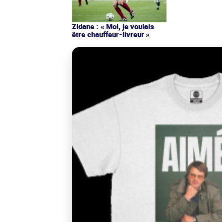
Zidane : « Moi, je voulais
être chauffeur-livreur »