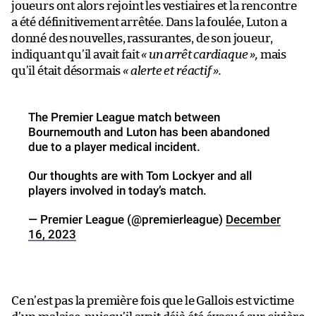
joueurs ont alors rejoint les vestiaires et la rencontre
a été définitivement arrêtée. Dans la foulée, Luton a
donné des nouvelles, rassurantes, de son joueur,
indiquant qu’il avait fait
« un arrêt cardiaque »,
mais
qu’il était désormais
«
alerte et réactif
».
The Premier League match between
Bournemouth and Luton has been abandoned
due to a player medical incident.
Our thoughts are with Tom Lockyer and all
players involved in today’s match.
— Premier League (@premierleague)
December
16, 2023
Ce n’est pas la première fois que le Gallois est victime