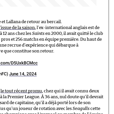
et Lallana de retour au bercail.
’issue de la saison
, l’ex-international anglais est de
à 12 ans chez les
Saints
en 2000, il avait quitté le club
es pros et 256 matchs en équipe première. Du haut de
t une recrue d’expérience qui débarque à
re que constitue son retour.
er.com/D5UxkBCMcc
nFC)
June 14, 2024
c
le tout récent promu
, chez qui il avait connu deux
 la Premier League. À 36 ans, nul doute qu’il devrait
sard de capitaine, qu’il a déjà porté lors de son
plus qu’un joueur de rotation avec les
Seagulls
cette