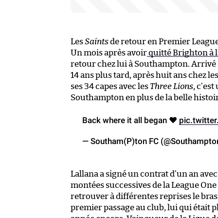
Les
Saints
de retour en Premier League 
Un mois après avoir
quitté Brighton à l
retour chez lui à Southampton. Arrivé 
14 ans plus tard, après huit ans chez l
ses 34 capes avec les
Three Lions
, c’es
Southampton en plus de la belle histoi
Back where it all began ❤️
pic.twitt
— Southam(P)ton FC (@Southampto
Lallana a signé un contrat d’un an ave
montées successives de la League One à
retrouver à différentes reprises le bras
premier passage au club, lui qui était 