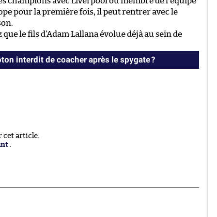
des champions avec Liverpool ou membre de l’équipe
pe pour la première fois, il peut rentrer avec le
son.
 que le fils d’Adam Lallana évolue déjà au sein de
ton interdit de coacher après le spygate ?
cet article.
ant
.