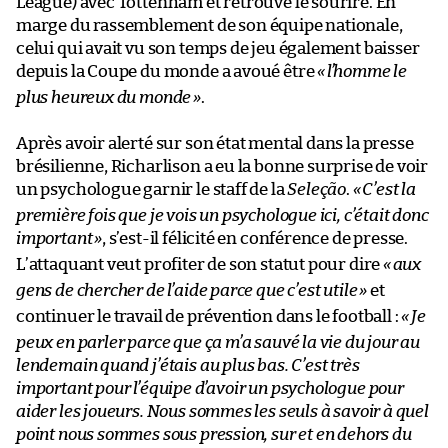
League) avec Tottenham et retrouve le sourire. En
marge du rassemblement de son équipe nationale,
celui qui avait vu son temps de jeu également baisser
depuis la Coupe du monde a avoué être
«
l’homme le
plus heureux du monde
»
.
Après avoir alerté sur son état mental dans la presse
brésilienne, Richarlison a eu la bonne surprise de voir
un psychologue garnir le staff de la
Seleção
.
«
C’est la
première fois que je vois un psychologue ici, c’était donc
important
»
, s’est-il félicité en conférence de presse.
L’attaquant veut profiter de son statut pour dire
«
aux
gens de chercher de l’aide parce que c’est utile
»
et
continuer le travail de prévention dans le football :
«
Je
peux en parler parce que ça m’a sauvé la vie du jour au
lendemain quand j’étais au plus bas. C’est très
important pour l’équipe d’avoir un psychologue pour
aider les joueurs. Nous sommes les seuls à savoir à quel
point nous sommes sous pression, sur et en dehors du