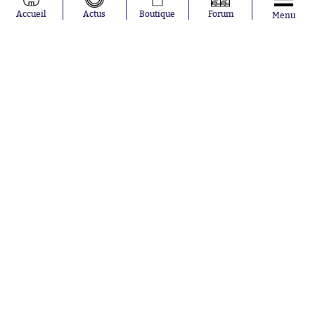
Julián Álvarez
FC Barcelone
Accueil
Actus
Boutique
Forum
Menu
Ferrán Torres
Argentine
Kilian Corredor
Olympique
Franco
lyonnais
Mastantuono
AS Monaco
Orel Mangala
RC Strasbourg
Rio Mavuba
Trabzonspor