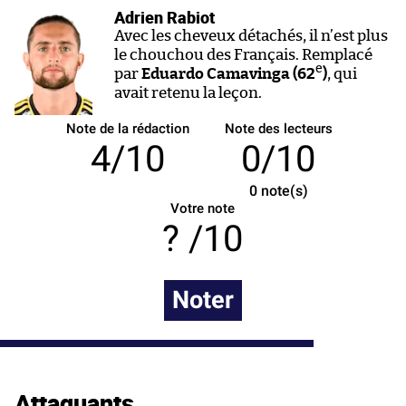
Adrien Rabiot
Avec les cheveux détachés, il n’est plus
le chouchou des Français. Remplacé
e
par
Eduardo Camavinga (62
)
, qui
avait retenu la leçon.
Note de la rédaction
Note des lecteurs
4/10
0/10
0
note(s)
Votre note
/10
Noter
Attaquants