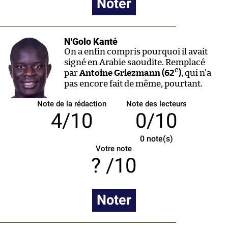
Noter
N'Golo Kanté
On a enfin compris pourquoi il avait
signé en Arabie saoudite. Remplacé
e
par
Antoine Griezmann (62
)
, qui n’a
pas encore fait de même, pourtant.
Note de la rédaction
Note des lecteurs
4/10
0/10
0
note(s)
Votre note
/10
Noter