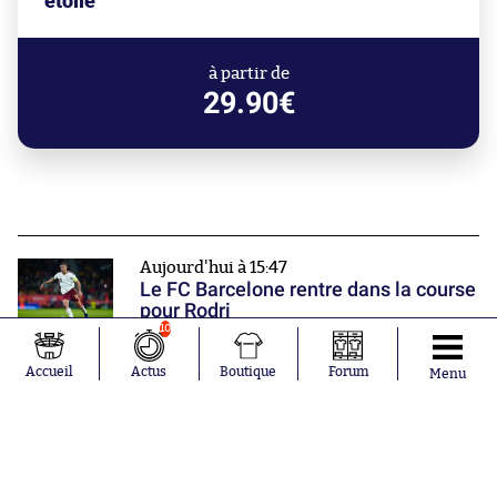
étoile"
à partir de
29.90€
Aujourd'hui à 15:47
Le FC Barcelone rentre dans la course
pour Rodri
10
Accueil
Actus
Boutique
Forum
Menu
Aujourd'hui à 14:35
La victoire de l'Argentine contre
l'Angleterre fait du 15 juillet un jour
spécial au pays