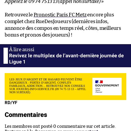
Appelez le 09 74 75 13 13 (appel non surtaxé)
»
Retrouvez le
Pronostic Paris FC Metz
encore plus
complet chez RueDesJoueurs (dernières infos,
annonce des compos en temps réel, côtes, meilleurs
bonus et pronos des joueurs) !
Revivez le multiplex de l’avant-dernière journée de
Ligue 1
LES JEUX D’ARGENT ET DE HASARD PEUVENT ÊTRE
DANGEREUX : PERTES D’ARGENT, CONFLITS
FAMILIAUX, ADDICTION… RETROUVEZ NOS CONSEILS
SUR JOUEURS-INFO-SERVICE.FR (09 74 75 13 13 – APPEL
NON SURTAXÉ)
RD/YF
Commentaires
Les membres ont posté 0 commentaire sur cet article.