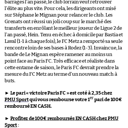
barrages l’an passé, le club lorrain veut retrouver
l’élite au plus vite. Pour cela, les dirigeants ont misé
sur Stéphane le Mignan pour relancer le club. Les
Grenats ont réussi un joli coup sur le marché des
transferts en enrôlant le meilleur joueur de Ligue 2 de
l’an passé, Hein. Tenu en échec à domicile par Bastia et
Laval (1-1 à chaque fois), le FC Metz a remporté sa seule
rencontre loin de ses bases à Rodez (1-3). Invaincue, la
bande de Le Mignan espère ramener au moins un
point face au Paris FC. Très efficace et réaliste dans
cette entame de saison, le Paris FC devrait prendre la
mesure du FC Metz au terme d’un nouveau match à
buts.
►
Le pari « victoire Paris FC » est coté à 2,35 chez
er
PMU Sport
qui vous rembourse votre 1
pari de 100€
remboursé EN CASH.
►
Profitez de 100€ remboursés EN CASH chez PMU
Sport
: