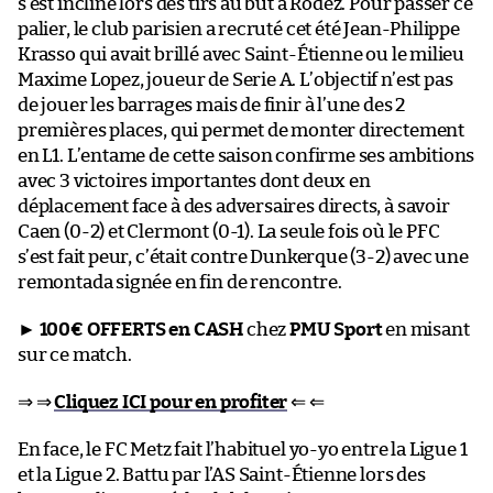
s’est incliné lors des tirs au but à Rodez. Pour passer ce
palier, le club parisien a recruté cet été Jean-Philippe
Krasso qui avait brillé avec Saint-Étienne ou le milieu
Maxime Lopez, joueur de Serie A. L’objectif n’est pas
de jouer les barrages mais de finir à l’une des 2
premières places, qui permet de monter directement
en L1. L’entame de cette saison confirme ses ambitions
avec 3 victoires importantes dont deux en
déplacement face à des adversaires directs, à savoir
Caen (0-2) et Clermont (0-1). La seule fois où le PFC
s’est fait peur, c’était contre Dunkerque (3-2) avec une
remontada signée en fin de rencontre.
►
100€ OFFERTS en CASH
chez
PMU Sport
en misant
sur ce match.
⇒ ⇒
Cliquez ICI pour en profiter
⇐ ⇐
En face, le FC Metz fait l’habituel yo-yo entre la Ligue 1
et la Ligue 2. Battu par l’AS Saint-Étienne lors des