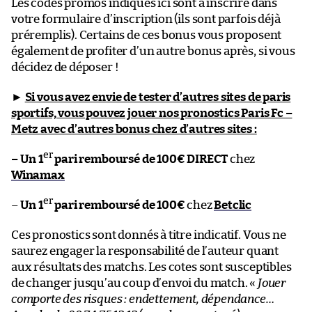
Les codes promos indiqués ici sont à inscrire dans
votre formulaire d’inscription (ils sont parfois déjà
préremplis). Certains de ces bonus vous proposent
également de profiter d’un autre bonus après, si vous
décidez de déposer !
►
Si vous avez envie de tester d’autres sites de paris
sportifs, vous pouvez jouer nos pronostics Paris Fc –
Metz
avec d’autres bonus chez d’autres sites :
er
– Un 1
pari remboursé de 100€ DIRECT
chez
Winamax
er
–
Un 1
pari remboursé de 100€
chez
Betclic
Ces pronostics sont donnés à titre indicatif. Vous ne
saurez engager la responsabilité de l’auteur quant
aux résultats des matchs. Les cotes sont susceptibles
de changer jusqu’au coup d’envoi du match. «
Jouer
comporte des risques : endettement, dépendance…