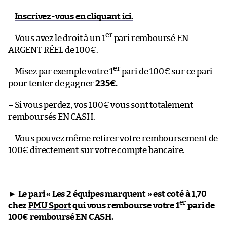
–
Inscrivez-vous en cliquant ici.
er
– Vous avez le droit à un 1
pari remboursé EN
ARGENT RÉEL de 100€.
er
– Misez par exemple votre 1
pari de 100€ sur ce pari
pour tenter de gagner
235€.
– Si vous perdez, vos 100€ vous sont totalement
remboursés EN CASH.
–
Vous pouvez même retirer votre remboursement de
100€ directement sur votre compte bancaire.
►
Le pari « Les 2 équipes marquent » est coté à 1,70
er
chez
PMU Sport
qui vous rembourse votre 1
pari de
100€ remboursé EN CASH.