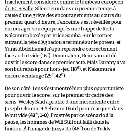
fraîchement considéré comme le tombeau européen
du FC Séville
. Silencieux dans un premier temps à
cause d’une grève des encouragements au cours du
premier quart d’heure, l’enceinte s’est réveillée pour
encourager son équipe après une frappe de Keito
Nakamura boxée par Brice Samba. Sur le corner
suivant, la tête d’Agbadou a terminé sur le poteau, et
Yunis Abdelhamid n’a pu reprendre correctement
e
face au but vide (16
). Dominateur, Reims aurait dû
ouvrir le score dans ce premier acte. Mais Daramy a vu
e
son but refusé pour hors-jeu (18
), et Nakamura a
e
e
encore vendangé (25
, 42
).
De son côté, Lens s’est montré bien plus opportuniste
pour ouvrir le score : sur le premier tir cadré des
siens, Wesley Saïd a profité d’une mésentente entre
Joseph Okumu et Yehvann Diouf pour marquer dans
e
le but vide
(43
, 1-0)
. Frustrés par ce scénario à la
pause, les hommes de Will Still ont failli dans la
e
finition. À l’image de Junya Ito (46
) ou de Teddy