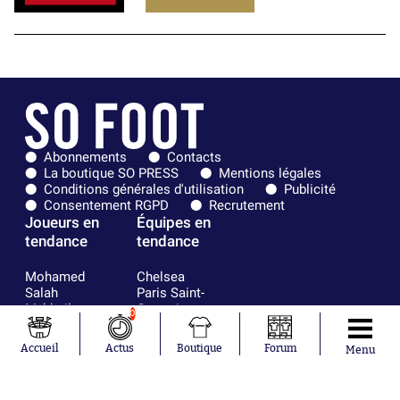
Abonnements
Contacts
La boutique SO PRESS
Mentions légales
Conditions générales d'utilisation
Publicité
Consentement RGPD
Recrutement
Joueurs en
Équipes en
tendance
tendance
Mohamed
Chelsea
Salah
Paris Saint-
Mykhailo
Germain
0
Mudryk
Bordeaux
Neymar
Olympique
Accueil
Actus
Boutique
Forum
Menu
Khalis Merah
lyonnais
Loïs Openda
FIFA
Moussa
Real Madrid