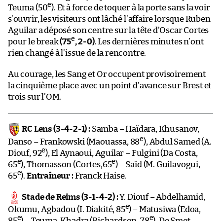
e
Teuma (50
). Et à force de toquer à la porte sans la voir
s’ouvrir, les visiteurs ont lâché l’affaire lorsque Ruben
Aguilar a déposé son centre sur la tête d’Oscar Cortes
e
pour le break
(75
, 2-0)
. Les dernières minutes n’ont
rien changé à l’issue de la rencontre.
Au courage, les Sang et Or occupent provisoirement
la cinquième place avec un point d’avance sur Brest et
trois sur l’OM.
RC Lens (3-4-2-1) :
Samba – Haïdara, Khusanov,
e
Danso – Frankowski (Maouassa, 88
), Abdul Samed (A.
e
Diouf, 92
), El Aynaoui, Aguilar – Fulgini (Da Costa,
e
e
65
), Thomasson (Cortes,65
) – Saïd (M. Guilavogui,
e
65
).
Entraîneur :
Franck Haise.
Stade de Reims (3-1-4-2) :
Y. Diouf – Abdelhamid,
e
Okumu, Agbadou (I. Diakité, 85
) – Matusiwa (Edoa,
e
e
85
) – Teuma, Khadra (Richardson, 78
), De Smet,