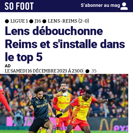
S’abonner au mag
LIGUE 1
J16
LENS-REIMS (2-0)
Lens débouchonne
Reims et s'installe dans
le top 5
AD
LE SAMEDI 16 DÉCEMBRE 2023 À 23:00
35