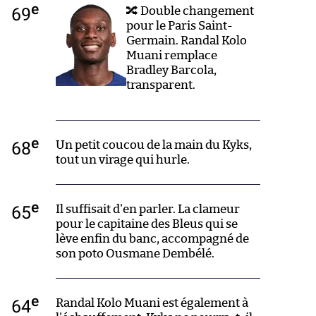
e
69
🔀 Double changement
pour le Paris Saint-
Germain. Randal Kolo
Muani remplace
Bradley Barcola,
transparent.
e
68
Un petit coucou de la main du Kyks,
tout un virage qui hurle.
e
65
Il suffisait d'en parler. La clameur
pour le capitaine des Bleus qui se
lève enfin du banc, accompagné de
son poto Ousmane Dembélé.
e
64
Randal Kolo Muani est également à