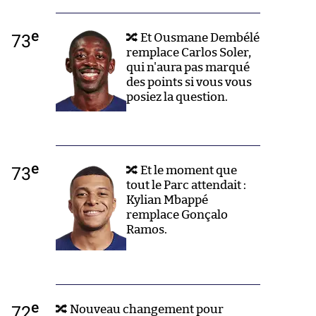
e
73
🔀 Et Ousmane Dembélé
remplace Carlos Soler,
qui n'aura pas marqué
des points si vous vous
posiez la question.
e
73
🔀 Et le moment que
tout le Parc attendait :
Kylian Mbappé
remplace Gonçalo
Ramos.
e
72
🔀 Nouveau changement pour