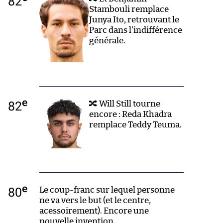
82
Stambouli remplace
Junya Ito, retrouvant le
Parc dans l'indifférence
générale.
e
82
🔀 Will Still tourne
encore : Reda Khadra
remplace Teddy Teuma.
e
80
Le coup-franc sur lequel personne
ne va vers le but (et le centre,
acessoirement). Encore une
nouvelle invention.