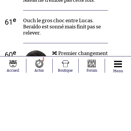
Navas ne tremble pas cette fois.
e
61
Ouch le gros choc entre Lucas.
Beraldo est sonné mais finit pas se
relever.
e
60
🔀 Premier changement
pour Reims. Sergio
1
Akieme remplace
Accueil
Actus
Boutique
Forum
Thibault De Smet.
Menu
e
59