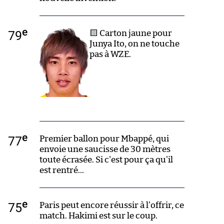
e
79
🟨 Carton jaune pour
Junya Ito, on ne touche
pas à WZE.
e
77
Premier ballon pour Mbappé, qui
envoie une saucisse de 30 mètres
toute écrasée. Si c'est pour ça qu'il
est rentré...
e
75
Paris peut encore réussir à l'offrir, ce
match. Hakimi est sur le coup.