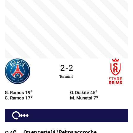
2
-
2
Terminé
e
e
G. Ramos
19
O. Diakité
45
e
e
G. Ramos
17
M. Munetsi
7
e
On en reste là ! Reims accroche