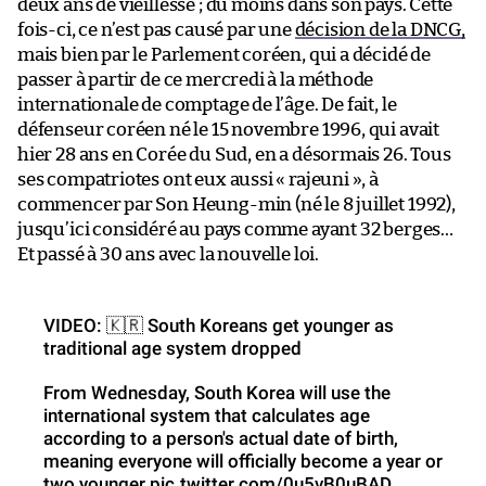
deux ans de vieillesse ; du moins dans son pays. Cette
fois-ci, ce n’est pas causé par une
décision de la DNCG,
mais bien par le Parlement coréen, qui a décidé de
passer à partir de ce mercredi à la méthode
internationale de comptage de l’âge. De fait, le
défenseur coréen né le 15 novembre 1996, qui avait
hier 28 ans en Corée du Sud, en a désormais 26. Tous
ses compatriotes ont eux aussi « rajeuni », à
commencer par Son Heung-min (né le 8 juillet 1992),
jusqu’ici considéré au pays comme ayant 32 berges…
Et passé à 30 ans avec la nouvelle loi.
VIDEO: 🇰🇷 South Koreans get younger as
traditional age system dropped
From Wednesday, South Korea will use the
international system that calculates age
according to a person's actual date of birth,
meaning everyone will officially become a year or
two younger
pic.twitter.com/0u5vB0uBAD