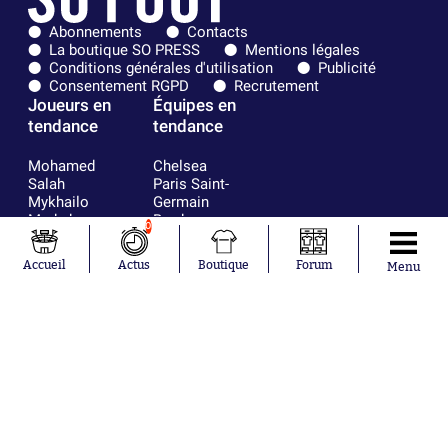
Abonnements
Contacts
La boutique SO PRESS
Mentions légales
Conditions générales d'utilisation
Publicité
Consentement RGPD
Recrutement
Joueurs en
Équipes en
tendance
tendance
Mohamed
Chelsea
Salah
Paris Saint-
Mykhailo
Germain
Mudryk
Bordeaux
0
Neymar
Olympique
Khalis Merah
lyonnais
Accueil
Actus
Boutique
Forum
Menu
Loïs Openda
FIFA
Moussa
Real Madrid
Niakhaté
RC Strasbourg
Nicolás
AC Milan
Tagliafico
France
Pavel Šulc
RC Lens
Josh Maja
Gauthier Hein