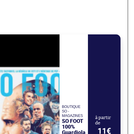
BOUTIQUE
SO -
MAGAZINES
à partir
SO FOOT
de
100%
11€
Guardiola