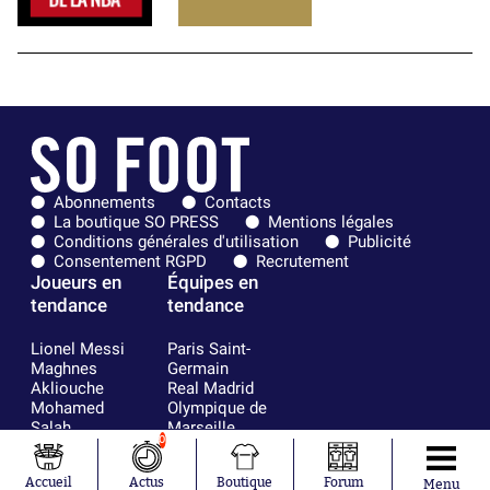
Abonnements
Contacts
La boutique SO PRESS
Mentions légales
Conditions générales d'utilisation
Publicité
Consentement RGPD
Recrutement
Joueurs en
Équipes en
tendance
tendance
Lionel Messi
Paris Saint-
Maghnes
Germain
Akliouche
Real Madrid
Mohamed
Olympique de
Salah
Marseille
0
Neymar
FIFA
Julián Álvarez
FC Barcelone
Accueil
Actus
Boutique
Forum
Ferrán Torres
Argentine
Menu