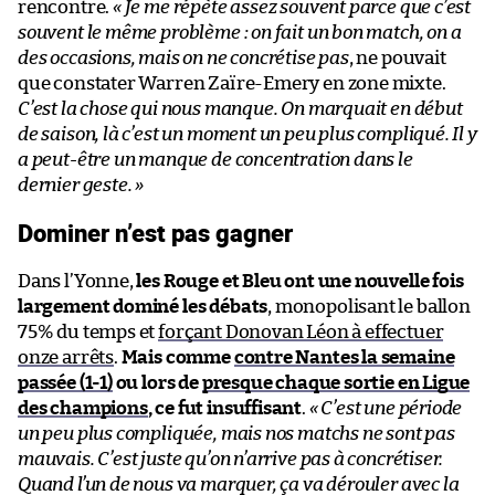
rencontre.
« Je me répète assez souvent parce que c’est
souvent le même problème : on fait un bon match, on a
des occasions, mais on ne concrétise pas
, ne pouvait
que constater Warren Zaïre-Emery en zone mixte.
C’est la chose qui nous manque. On marquait en début
de saison, là c’est un moment un peu plus compliqué. Il y
a peut-être un manque de concentration dans le
dernier geste. »
Dominer n’est pas gagner
Dans l’Yonne,
les Rouge et Bleu ont une nouvelle fois
largement dominé les débats
, monopolisant le ballon
75% du temps et
forçant Donovan Léon à effectuer
onze arrêts
.
Mais comme
contre Nantes la semaine
passée (1-1)
ou lors de
presque chaque sortie en Ligue
des champions
, ce fut insuffisant
.
« C’est une période
un peu plus compliquée, mais nos matchs ne sont pas
mauvais. C’est juste qu’on n’arrive pas à concrétiser.
Quand l’un de nous va marquer, ça va dérouler avec la