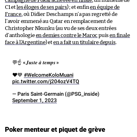
campagne de Pokal achevée en finale
, un huitième de
C1 et
les éloges de ses pairs
) ; et enfin
en équipe de
France
, où Didier Deschamps n’a pas regretté de
l’avoir emmené au Qatar en remplacement de
Christopher Nkunku (au vu de ses deux entrées
d’anthologie
en demies contre le Maroc
puis
en finale
face à l’Argentine
) et
en a fait un titulaire depuis
.
💬☝️ «
𝑱𝒖𝒔𝒕𝒆 𝒂̀ 𝒕𝒆𝒎𝒑𝒔
»
❤️💙
#WelcomeKoloMuani
pic.twitter.com/j204ozV4TQ
— Paris Saint-Germain (@PSG_inside)
September 1, 2023
Poker menteur et piquet de grève