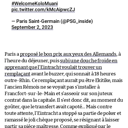
#WelcomeKoloMuani
pic.twitter.com/kMcAipwcZJ
— Paris Saint-Germain (@PSG_inside)
September 2, 2023
Paris a
proposé le bon prix aux yeux des Allemands
, à
l’heure du déjeuner, puis
subi une douche froide en
apprenant que l’Eintracht voulait trouver un
remplaçant
avant le
buzzer
, qui sonnait à 18 heures
outre-Rhin. Ce remplaçant aurait pu être Ekitike, mais
l’ancien Rémois ne se voyait pas s’installer à
Francfort-sur-le-Main et s’asseoir sur son juteux
contrat dans la capitale. Il s’est donc dit, au moment du
goûter, que le transfert avait capoté… Mais contre
toute attente, l’Eintracht a stoppé sa partie de poker et
ramassé le joli chèque proposé, se résignant à laisser
partir sa pièce maîtresse. Comme expliqué par le