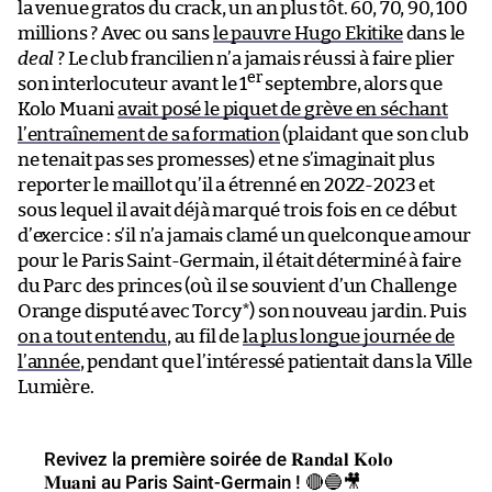
la venue gratos du crack, un an plus tôt. 60, 70, 90, 100
millions ? Avec ou sans
le pauvre Hugo Ekitike
dans le
deal
? Le club francilien n’a jamais réussi à faire plier
er
son interlocuteur avant le 1
septembre, alors que
Kolo Muani
avait posé le piquet de grève en séchant
l’entraînement de sa formation
(plaidant que son club
ne tenait pas ses promesses) et ne s’imaginait plus
reporter le maillot qu’il a étrenné en 2022-2023 et
sous lequel il avait déjà marqué trois fois en ce début
d’exercice : s’il n’a jamais clamé un quelconque amour
pour le Paris Saint-Germain, il était déterminé à faire
du Parc des princes (où il se souvient d’un Challenge
Orange disputé avec Torcy*) son nouveau jardin. Puis
on a tout entendu
, au fil de
la plus longue journée de
l’année
, pendant que l’intéressé patientait dans la Ville
Lumière.
Revivez la première soirée de 𝐑𝐚𝐧𝐝𝐚𝐥 𝐊𝐨𝐥𝐨
𝐌𝐮𝐚𝐧𝐢 au Paris Saint-Germain ! 🔴🔵🎥