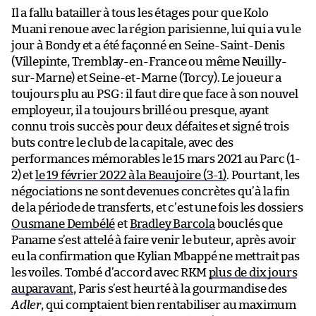
Il a fallu batailler à tous les étages pour que Kolo
Muani renoue avec la région parisienne, lui qui a vu le
jour à Bondy et a été façonné en Seine-Saint-Denis
(Villepinte, Tremblay-en-France ou même Neuilly-
sur-Marne) et Seine-et-Marne (Torcy). Le joueur a
toujours plu au PSG : il faut dire que face à son nouvel
employeur, il a toujours brillé ou presque, ayant
connu trois succès pour deux défaites et signé trois
buts contre le club de la capitale, avec des
performances mémorables le 15 mars 2021 au Parc (1-
2) et
le 19 février 2022 à la Beaujoire (3-1)
. Pourtant, les
négociations ne sont devenues concrètes qu’à la fin
de la période de transferts, et c’est une fois les dossiers
Ousmane Dembélé
et
Bradley Barcola
bouclés que
Paname s’est attelé à faire venir le buteur, après avoir
eu la confirmation que Kylian Mbappé ne mettrait pas
les voiles. Tombé d’accord avec RKM
plus de dix jours
auparavant
, Paris s’est heurté à la gourmandise des
Adler
, qui comptaient bien rentabiliser au maximum