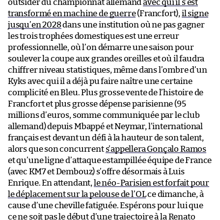
outsider du championnat allemand
avec qui il s’est
transformé en machine de guerre
(Francfort),
il signe
jusqu’en 2028
dans une institution où ne pas gagner
les trois trophées domestiques est une erreur
professionnelle, où l’on démarre une saison pour
soulever la coupe aux grandes oreilles et où il faudra
chiffrer niveau statistiques, même dans l’ombre d’un
Kyks avec qui il a déjà pu faire naître une certaine
complicité en Bleu. Plus grosse vente de l’histoire de
Francfort et plus grosse dépense parisienne (95
millions d’euros, somme communiquée par le club
allemand) depuis Mbappé et Neymar, l’international
français est devant un défi à la hauteur de son talent,
alors que son concurrent
s’appellera Gonçalo Ramos
et qu’une ligne d’attaque estampillée équipe de France
(avec KM7 et Dembouz) s’offre désormais à Luis
Enrique. En attendant,
le néo-Parisien est forfait pour
le déplacement sur la pelouse de l’OL
ce dimanche, à
cause d’une cheville fatiguée. Espérons pour lui que
ce ne soit pas le début d’une
trajectoire à la Renato