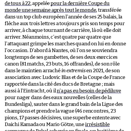
de tous à 22
, appelée
pour la dernière Coupe du
monde une semaine après tout le monde
, transférée
dans un top club européen l’année de ses 25 balais, la
flèche aux trois lettres a toujours pris son temps pour
arriver, à chaque tournant de carrière, là où elle doit
arriver. Néanmoins, c’est quatre par quatre que
l’attaquant grimpe les marches quand on lui en donne
l’occasion. D’abord à Nantes, où l’on se souviendra
longtemps de ses gambettes, de ses deux exercices
canon (81 matchs, 23 buts, 16 offrandes), de son rôle
dans le maintien arraché
in extremis
en 2021, de son
association avec Ludovic Blas et de la Coupe de France
rapportée dans la cité des ducs de Bretagne ; mais
aussi à l’Eintracht, où il
n’a pas eu besoin de pédiluve
pour nager dans des eaux nouvelles (celles de la
Bundesliga), sauter dans le grand bain de la Ligue des
champions et prendre la vague
(46 rencontres, 23
pions, 17 passes décisives, une superbe entente avec
Daichi Kamada ou Mario Götze, une
irrésistible