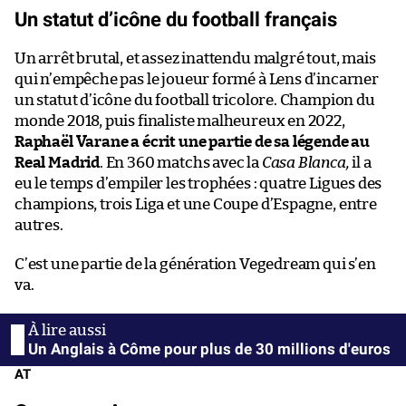
Un statut d’icône du football français
Un arrêt brutal, et assez inattendu malgré tout, mais
qui n’empêche pas le joueur formé à Lens d’incarner
un statut d’icône du football tricolore. Champion du
monde 2018, puis finaliste malheureux en 2022,
Raphaël Varane a écrit une partie de sa légende au
Real Madrid
. En 360 matchs avec la
Casa Blanca,
il a
eu le temps d’empiler les trophées : quatre Ligues des
champions, trois Liga et une Coupe d’Espagne, entre
autres.
C’est une partie de la génération Vegedream qui s’en
va.
Un Anglais à Côme pour plus de 30 millions d'euros
AT