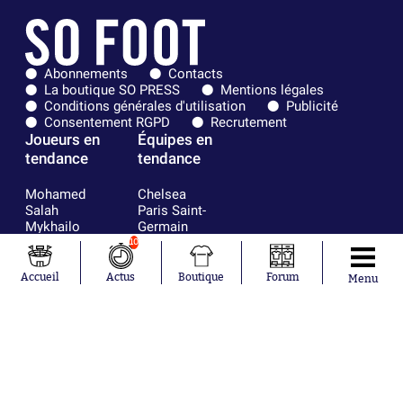
Abonnements
Contacts
La boutique SO PRESS
Mentions légales
Conditions générales d'utilisation
Publicité
Consentement RGPD
Recrutement
Joueurs en
Équipes en
tendance
tendance
Mohamed
Chelsea
Salah
Paris Saint-
Mykhailo
Germain
Mudryk
Bordeaux
10
Neymar
Olympique
Khalis Merah
lyonnais
Accueil
Actus
Boutique
Forum
Menu
Loïs Openda
FIFA
Moussa
Real Madrid
Niakhaté
RC Strasbourg
Nicolás
AC Milan
Tagliafico
France
Pavel Šulc
RC Lens
Josh Maja