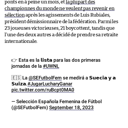
ponts en à peine un mois, et
la plupart des
championnes du monde ne veulent pas revenir en
sélection
après les agissements de Luis Rubiales,
président démissionnaire de la fédération. Parmi les
23 joueuses victorieuses, 21 boycottent, tandis que
l’une des deux autres a décidé de prendre sa retraite
internationale.
👉 Esta es la 𝗹𝗶𝘀𝘁𝗮 para las dos primeras
jornadas de la
#UWNL
🇪🇸 La
@SEFutbolFem
se medirá a 𝗦𝘂𝗲𝗰𝗶𝗮 𝘆 𝗮
𝗦𝘂𝗶𝘇𝗮.
#JugarLucharyGanar
pic.twitter.com/ruBcpt0MA0
— Selección Española Femenina de Fútbol
(@SEFutbolFem)
September 18, 2023