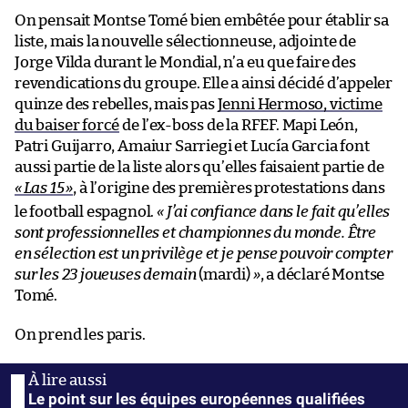
On pensait Montse Tomé bien embêtée pour établir sa
liste, mais la nouvelle sélectionneuse, adjointe de
Jorge Vilda durant le Mondial, n’a eu que faire des
revendications du groupe. Elle a ainsi décidé d’appeler
quinze des rebelles, mais pas
Jenni Hermoso, victime
du baiser forcé
de l’ex-boss de la RFEF. Mapi León,
Patri Guijarro, Amaiur Sarriegi et Lucía Garcia font
aussi partie de la liste alors qu’elles faisaient partie de
«
Las 15
»
, à l’origine des premières protestations dans
le football espagnol.
« J’ai confiance dans le fait qu’elles
sont professionnelles et championnes du monde. Être
en sélection est un privilège et je pense pouvoir compter
sur les 23 joueuses demain
(mardi)
»
, a déclaré Montse
Tomé.
On prend les paris.
Le point sur les équipes européennes qualifiées