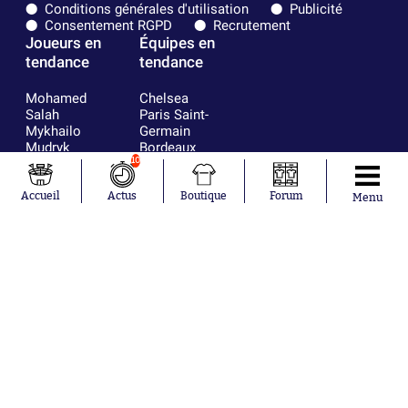
Conditions générales d'utilisation
Publicité
Consentement RGPD
Recrutement
Joueurs en
Équipes en
tendance
tendance
Mohamed
Chelsea
Salah
Paris Saint-
Mykhailo
Germain
Mudryk
Bordeaux
Neymar
Olympique
10
Khalis Merah
lyonnais
Loïs Openda
FIFA
Accueil
Actus
Boutique
Forum
Menu
Moussa
Real Madrid
Niakhaté
RC Strasbourg
Nicolás
AC Milan
Tagliafico
France
Pavel Šulc
RC Lens
Josh Maja
Gauthier Hein