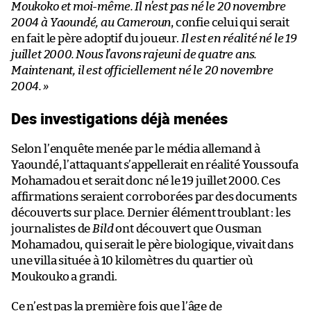
Moukoko et moi-même. Il n’est pas né le 20 novembre
2004 à Yaoundé, au
Cameroun
, confie celui qui serait
en fait le père adoptif du joueur.
Il est en réalité né le 19
juillet 2000. Nous l’avons rajeuni de quatre ans.
Maintenant, il est officiellement né le 20 novembre
2004.
»
Des investigations déjà menées
Selon l’enquête menée par le média allemand à
Yaoundé, l’attaquant s’appellerait en réalité Youssoufa
Mohamadou et serait donc né le 19 juillet 2000. Ces
affirmations seraient corroborées par des documents
découverts sur place. Dernier élément troublant : les
journalistes de
Bild
ont découvert que Ousman
Mohamadou, qui serait le père biologique, vivait dans
une villa située à 10 kilomètres du quartier où
Moukouko a grandi.
Ce n’est pas la première fois que l’âge de