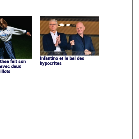
Infantino et le bal des
ithea fait son
hypocrites
 avec deux
llots