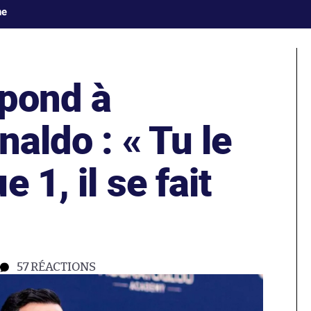
ne
épond à
naldo : « Tu le
 1, il se fait
57
RÉACTIONS