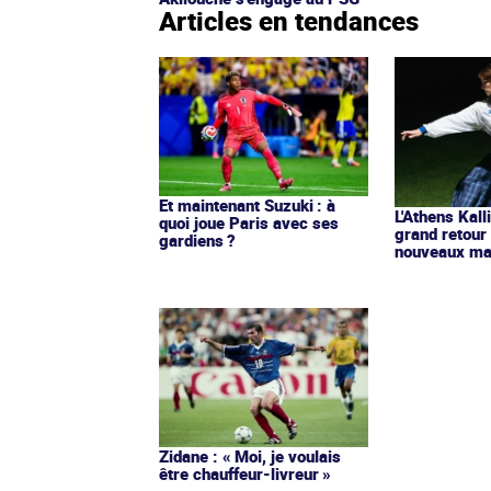
Articles en tendances
Et maintenant Suzuki : à
L'Athens Kall
quoi joue Paris avec ses
grand retour
gardiens ?
nouveaux mai
Zidane : « Moi, je voulais
être chauffeur-livreur »