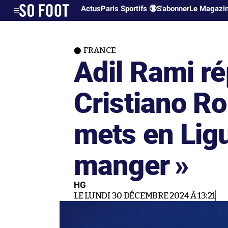
Actus
Paris Sportifs 🔞
S'abonner
Le Magazi
FRANCE
Adil Rami r
Cristiano Ro
mets en Ligue
manger »
HG
LE LUNDI 30 DÉCEMBRE 2024 À 13:21