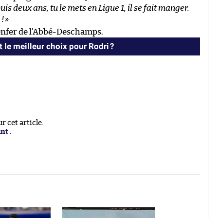
uis deux ans, tu le mets en Ligue 1, il se fait manger.
 !
»
l’enfer de l’Abbé-Deschamps.
t le meilleur choix pour Rodri ?
 cet article.
ant
.