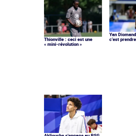
Yan Diomandé
c’est prendre
Thionville : ceci est une
« mini-révolution »
Akliouche s'engage au PSG