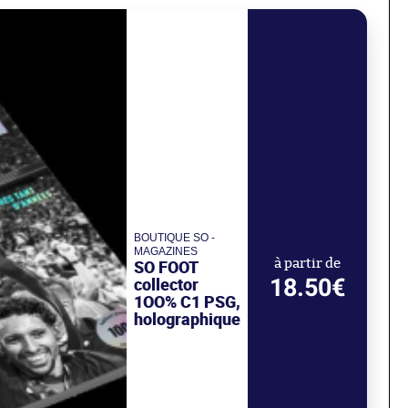
BOUTIQUE SO -
MAGAZINES
SO FOOT
à partir de
18.50€
collector
1OO% C1 PSG,
holographique