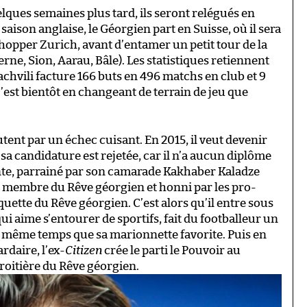
elques semaines plus tard, ils seront relégués en
ison anglaise, le Géorgien part en Suisse, où il sera
opper Zurich, avant d’entamer un petit tour de la
ne, Sion, Aarau, Bâle). Les statistiques retiennent
lachvili facture 166 buts en 496 matchs en club et 9
c’est bientôt en changeant de terrain de jeu que
tent par un échec cuisant. En 2015, il veut devenir
 sa candidature est rejetée, car il n’a aucun diplôme
ante, parrainé par son camarade Kakhaber Kaladze
ssi membre du Rêve géorgien et honni par les pro-
quette du Rêve géorgien. C’est alors qu’il entre sous
qui aime s’entourer de sportifs, fait du footballeur un
 même temps que sa marionnette favorite. Puis en
rdaire, l’ex-
Citizen
crée le parti le Pouvoir au
droitière du Rêve géorgien.