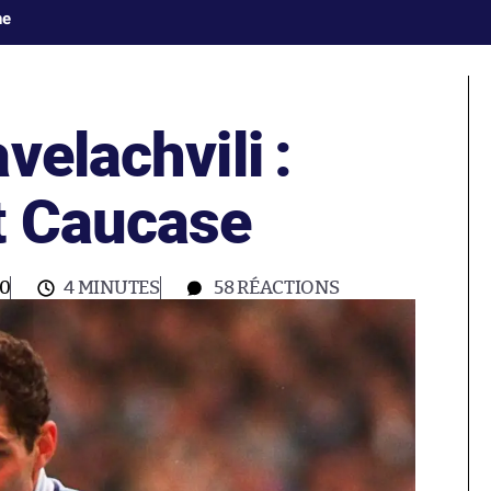
ne
velachvili :
t Caucase
00
4 MINUTES
58
RÉACTIONS