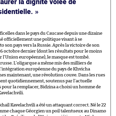
aurer la dignité volée de
sidentielle.
i
s ficelles dans le pays du Caucase depuis une dizaine
officiellement une politique visant à se
to son pays vers la Russie. Après la victoire de son
 26 octobre dernier (dont les résultats pour le moins
ar l’Union européenne), le masque est tombé.
-russe. L’oligarque a même mis des milliers de
 l’intégration européenne du pays de Khvicha
nes maintenant, une révolution couve. Dans les rues
tent quotidiennement, soutenus par l’actuelle
s pour la remplacer, Bidzina a choisi un homme de
Kavelachvili.
haïl Kavelachvili a été un attaquant correct. Né le 22
comme chaque Géorgien un poil talentueux au Dinamo