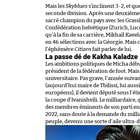
Mais les
Skyblues
s’inclinent 3-2, et qu
seconde division. Après une deuxième sa
sacré champion du pays avec les Grassh
Confédération helvétique (Zurich, Lucer
qu’à la fin de sa carrière, Mikhaïl Kave
en 46 sélections avec la Géorgie. Mais 
l’éphémère
Citizen
fait parler de lui.
La passe dé de Kakha Kaladze
Les ambitions politiques de Micha débu
président de la fédération de foot. Mais
universitaire. Pas grave, l’année suiv
(aujourd’hui maire de Tbilissi, lui au
européens), il devient député sous l’éti
la coupe d’Ivanishvili. Le milliardaire, 
des membres éminents de son parti en
2022, sans doute à la demande du millia
peuple, devenu une sorte d’aile ultra-