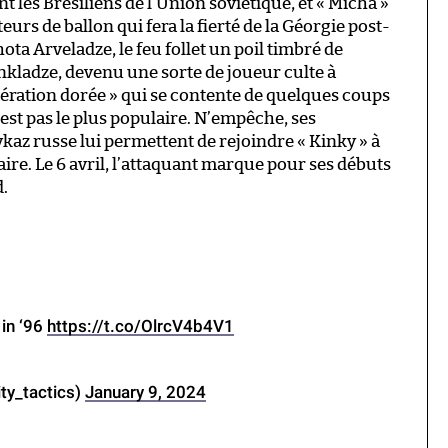
nt les Brésiliens de l’Union soviétique, et « Micha »
eurs de ballon qui fera la fierté de la Géorgie post-
Shota Arveladze, le feu follet un poil timbré de
nkladze, devenu une sorte de joueur culte à
nération dorée » qui se contente de quelques coups
n’est pas le plus populaire. N’empêche, ses
az russe lui permettent de rejoindre « Kinky » à
ire. Le 6 avril, l’attaquant marque pour ses débuts
d.
 in ‘96
https://t.co/OlrcV4b4V1
ity_tactics)
January 9, 2024