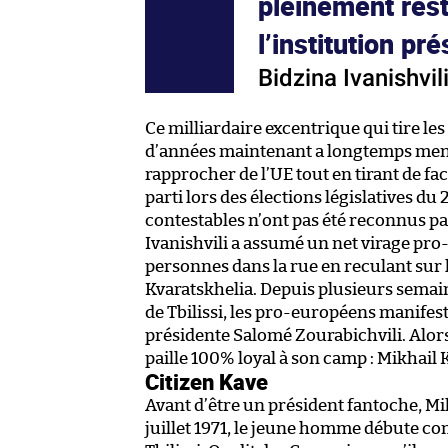
pleinement rest
l’institution pré
Bidzina Ivanishvil
Ce milliardaire excentrique qui tire le
d’années maintenant a longtemps mené 
rapprocher de l’UE tout en tirant de fac
parti lors des élections législatives du
contestables n’ont pas été reconnus p
Ivanishvili a assumé un net virage pro
personnes dans la rue en reculant sur
Kvaratskhelia. Depuis plusieurs semai
de Tbilissi, les pro-européens manifes
présidente Salomé Zourabichvili. Alor
paille 100% loyal à son camp : Mikhail 
Citizen Kave
Avant d’être un président fantoche, Mik
juillet 1971, le jeune homme débute 