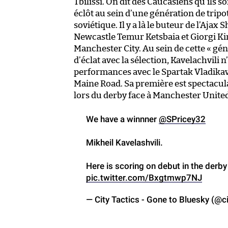
Tbilissi. On dit des Caucasiens qu’ils so
éclôt au sein d’une génération de tripot
soviétique. Il y a là le buteur de l’Ajax 
Newcastle Temur Ketsbaia et Giorgi Ki
Manchester City. Au sein de cette « gé
d’éclat avec la sélection, Kavelachvili 
performances avec le Spartak Vladikavk
Maine Road. Sa première est spectacula
lors du derby face à Manchester Unite
We have a winnner
@SPricey32
Mikheil Kavelashvili.
Here is scoring on debut in the derby
pic.twitter.com/Bxgtmwp7NJ
— City Tactics - Gone to Bluesky (@c