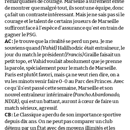
remarquables de courage. Marseille a sûrement envie
de montrer que malgré tout, ils sont une équipe, donc
ça fait un contraste intéressant. Mais je ne sais pas si le
courage et le talent de certains joueurs de Marseille
suffiront face à l’espèce d’assurance qu’est en train de
gagner le PSG.
AC :
Je trouve que la rivalité se perd un peu. Je me
souviens quand
(Vahid)
Halilhodzic était entraîneur, le
jour du match le président
(Francis)
Graille faisait un
petit topo, et Vahid voulait absolument que je prenne
la parole, spécialement pour le match de Marseille.
Paris est plutôt favori, mais ça ne veut rien dire, on a
vu les minots venir faire 0-0 au Parc des Princes. Avec
ce qu’il s’est passé cette semaine, Marseille et son
nouvel entraîneur intérimaire
(Pancho Abardonado,
NDLR)
, qui est un battant, auront à cœur de faire un
match sérieux, agressif.
CB :
Le Classique a perdu de son importance sportive
depuis dix ans. On ne peut pas comparer un club
détenu par un État avec des moyens illimités et les