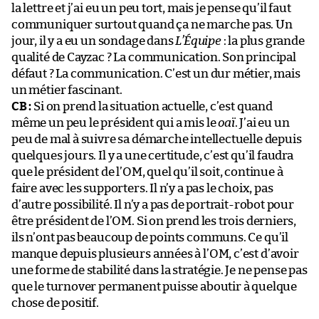
la lettre et j’ai eu un peu tort, mais je pense qu’il faut
communiquer surtout quand ça ne marche pas. Un
jour, il y a eu un sondage dans
L’Équipe
: la plus grande
qualité de Cayzac ? La communication. Son principal
défaut ? La communication. C’est un dur métier, mais
un métier fascinant.
CB :
Si on prend la situation actuelle, c’est quand
même un peu le président qui a mis le
oaï
. J’ai eu un
peu de mal à suivre sa démarche intellectuelle depuis
quelques jours. Il y a une certitude, c’est qu’il faudra
que le président de l’OM, quel qu’il soit, continue à
faire avec les supporters. Il n’y a pas le choix, pas
d’autre possibilité. Il n’y a pas de portrait-robot pour
être président de l’OM. Si on prend les trois derniers,
ils n’ont pas beaucoup de points communs. Ce qu’il
manque depuis plusieurs années à l’OM, c’est d’avoir
une forme de stabilité dans la stratégie. Je ne pense pas
que le turnover permanent puisse aboutir à quelque
chose de positif.