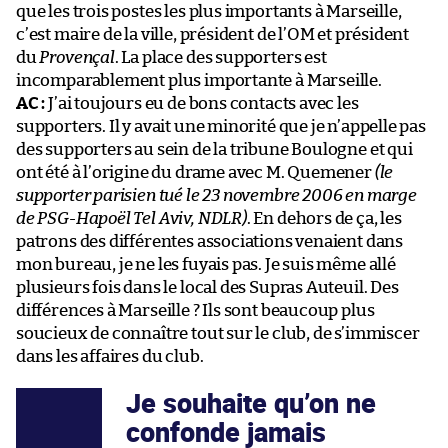
que les trois postes les plus importants à Marseille,
c’est maire de la ville, président de l’OM et président
du
Provençal
. La place des supporters est
incomparablement plus importante à Marseille.
AC :
J’ai toujours eu de bons contacts avec les
supporters. Il y avait une minorité que je n’appelle pas
des supporters au sein de la tribune Boulogne et qui
ont été à l’origine du drame avec M. Quemener
(le
supporter parisien tué le 23 novembre 2006 en marge
de PSG-Hapoël Tel Aviv, NDLR)
. En dehors de ça, les
patrons des différentes associations venaient dans
mon bureau, je ne les fuyais pas. Je suis même allé
plusieurs fois dans le local des Supras Auteuil. Des
différences à Marseille ? Ils sont beaucoup plus
soucieux de connaître tout sur le club, de s’immiscer
dans les affaires du club.
Je souhaite qu’on ne
confonde jamais