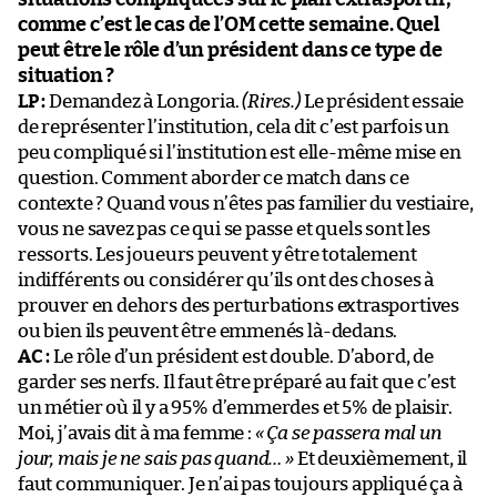
comme c’est le cas de l’OM cette semaine. Quel
peut être le rôle d’un président dans ce type de
situation ?
LP :
Demandez à Longoria.
(Rires.)
Le président essaie
de représenter l’institution, cela dit c’est parfois un
peu compliqué si l’institution est elle-même mise en
question. Comment aborder ce match dans ce
contexte ? Quand vous n’êtes pas familier du vestiaire,
vous ne savez pas ce qui se passe et quels sont les
ressorts. Les joueurs peuvent y être totalement
indifférents ou considérer qu’ils ont des choses à
prouver en dehors des perturbations extrasportives
ou bien ils peuvent être emmenés là-dedans.
AC :
Le rôle d’un président est double. D’abord, de
garder ses nerfs. Il faut être préparé au fait que c’est
un métier où il y a 95% d’emmerdes et 5% de plaisir.
Moi, j’avais dit à ma femme :
«
Ça se passera mal un
jour, mais je ne sais pas quand…
»
Et deuxièmement, il
faut communiquer. Je n’ai pas toujours appliqué ça à