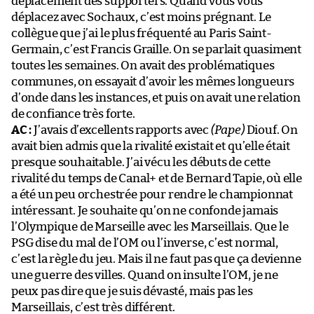
déplacement des supporters. Quand vous vous
déplacez avec Sochaux, c’est moins prégnant. Le
collègue que j’ai le plus fréquenté au Paris Saint-
Germain, c’est Francis Graille. On se parlait quasiment
toutes les semaines. On avait des problématiques
communes, on essayait d’avoir les mêmes longueurs
d’onde dans les instances, et puis on avait une relation
de confiance très forte.
AC :
J’avais d’excellents rapports avec
(Pape)
Diouf. On
avait bien admis que la rivalité existait et qu’elle était
presque souhaitable. J’ai vécu les débuts de cette
rivalité du temps de Canal+ et de Bernard Tapie, où elle
a été un peu orchestrée pour rendre le championnat
intéressant. Je souhaite qu’on ne confonde jamais
l’Olympique de Marseille avec les Marseillais. Que le
PSG dise du mal de l’OM ou l’inverse, c’est normal,
c’est la règle du jeu. Mais il ne faut pas que ça devienne
une guerre des villes. Quand on insulte l’OM, je ne
peux pas dire que je suis dévasté, mais pas les
Marseillais, c’est très différent.