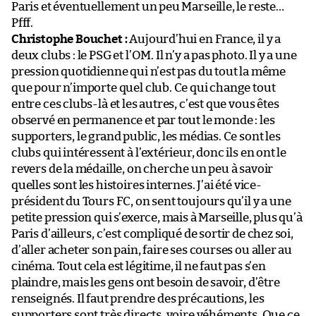
Paris et éventuellement un peu Marseille, le reste…
Pfff.
Christophe Bouchet :
Aujourd’hui en France, il y a
deux clubs : le PSG et l’OM. Il n’y a pas photo. Il y a une
pression quotidienne qui n’est pas du tout la même
que pour n’importe quel club. Ce qui change tout
entre ces clubs-là et les autres, c’est que vous êtes
observé en permanence et par tout le monde : les
supporters, le grand public, les médias. Ce sont les
clubs qui intéressent à l’extérieur, donc ils en ont le
revers de la médaille, on cherche un peu à savoir
quelles sont les histoires internes. J’ai été vice-
président du Tours FC, on sent toujours qu’il y a une
petite pression qui s’exerce, mais à Marseille, plus qu’à
Paris d’ailleurs, c’est compliqué de sortir de chez soi,
d’aller acheter son pain, faire ses courses ou aller au
cinéma. Tout cela est légitime, il ne faut pas s’en
plaindre, mais les gens ont besoin de savoir, d’être
renseignés. Il faut prendre des précautions, les
supporters sont très directs, voire véhéments. Que ce