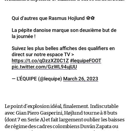
Qui d'autres que Rasmus Hojlund ⚽️⚽️
La pépite danoise marque son deuxième but de
la journée !
Suivez les plus belles affiches des qualifiers en
direct sur notre espace TV >
https://t.co/qDzzXZ0C1Z
#lequipeFOOT
pic.twitter.com/GzWL94ujUU
— L'ÉQUIPE (@lequipe)
March 26, 2023
Le point d’explosion idéal, finalement. Indiscutable
avec Gian Piero Gasperini, Højlund tourne à 8 buts
(dont 7 en Serie A) et fait largement oublier les baisses
de régime des cadres colombiens Duván Zapata ou