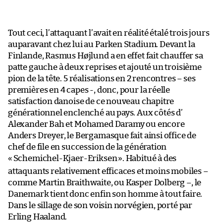
Tout ceci, l’attaquant l’avait en réalité étalé trois jours
auparavant chez lui au Parken Stadium. Devant la
Finlande, Rasmus Højlund a en effet fait chauffer sa
patte gauche à deux reprises et ajouté un troisième
pion de la tête. 5 réalisations en 2 rencontres – ses
premières en 4 capes -, donc, pour la réelle
satisfaction danoise de ce nouveau chapitre
générationnel enclenché au pays. Aux côtés d’
Alexander Bah et Mohamed Daramy ou encore
Anders Dreyer, le Bergamasque fait ainsi office de
chef de file en succession de la génération
«
Schemichel-Kjaer-Eriksen
». Habitué à des
attaquants relativement efficaces et moins mobiles –
comme Martin Braithwaite, ou Kasper Dolberg –, le
Danemark tient donc enfin son homme à tout faire.
Dans le sillage de son voisin norvégien, porté par
Erling Haaland.