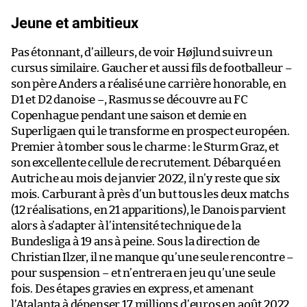
Jeune et ambitieux
Pas étonnant, d’ailleurs, de voir Højlund suivre un
cursus similaire. Gaucher et aussi fils de footballeur –
son père Anders a réalisé une carrière honorable, en
D1 et D2 danoise –, Rasmus se découvre au FC
Copenhague pendant une saison et demie en
Superligaen qui le transforme en prospect européen.
Premier à tomber sous le charme : le Sturm Graz, et
son excellente cellule de recrutement. Débarqué en
Autriche au mois de janvier 2022, il n’y reste que six
mois. Carburant à près d’un but tous les deux matchs
(12 réalisations, en 21 apparitions), le Danois parvient
alors à s’adapter à l’intensité technique de la
Bundesliga à 19 ans à peine. Sous la direction de
Christian Ilzer, il ne manque qu’une seule rencontre –
pour suspension – et n’entrera en jeu qu’une seule
fois. Des étapes gravies en express, et amenant
l’Atalanta à dépenser 17 millions d’euros en août 2022.