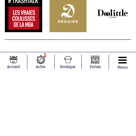
0
Accueil
Actus
Boutique
Forum
Menu
Abonnements
Contacts
La boutique SO PRESS
Mentions légales
Conditions générales d'utilisation
Publicité
Consentement RGPD
Recrutement
Joueurs en
Équipes en
tendance
tendance
Maghnes
Paris Saint-
Akliouche
Germain
Mohamed
Olympique de