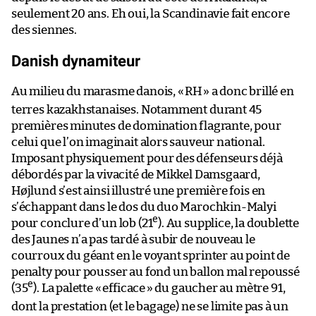
seulement 20 ans. Eh oui, la Scandinavie fait encore
des siennes.
Danish dynamiteur
Au milieu du marasme danois, «
RH
» a donc brillé en
terres kazakhstanaises. Notamment durant 45
premières minutes de domination flagrante, pour
celui que l’on imaginait alors sauveur national.
Imposant physiquement pour des défenseurs déjà
débordés par la vivacité de Mikkel Damsgaard,
Højlund s’est ainsi illustré une première fois en
s’échappant dans le dos du duo Marochkin-Malyi
e
pour conclure d’un lob (21
). Au supplice, la doublette
des Jaunes n’a pas tardé à subir de nouveau le
courroux du géant en le voyant sprinter au point de
penalty pour pousser au fond un ballon mal repoussé
e
(35
). La palette «
efficace
» du gaucher au mètre 91,
dont la prestation (et le bagage) ne se limite pas à un