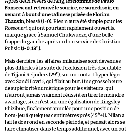
Après deux revers de rang,
les hommes de Paulo
Fonseca ont retrouvé le sourire, ce samedi soir, en
venant à bout d’une Udinese privée de Florian
Thauvin
, blessé (1-0). Rien n’aura été simple pour les
Rossoneri
, qui ont pourtant rapidement ouvert la
marque grâce à Samuel Chukwueze, d’une belle
frappe du gauche après un bon service de Christian
e
Pulisic
(1-0, 13
)
.
Mais derrière, les affaires milanaises sont devenues
plus difficiles à la suite de l’exclusion très discutable
e
de Tijjani Reijnders (29
), sur un contact hyper léger
avec Sandi Lovrić, qui filait au but. Une grosse heure
de supériorité numérique pour les visiteurs, qui
n’auront jamais vraiment réussi à en tirer le moindre
avantage, si ce n’est sur une égalisation de Kingsley
Ehizibue, finalement annulée pour une position de
e
hors-jeu à quelques centimètres près (45
+1). Milan a
fait le dos rond en seconde période, et pensait alors se
faire climatiser dans le temps additionnel, avec un but