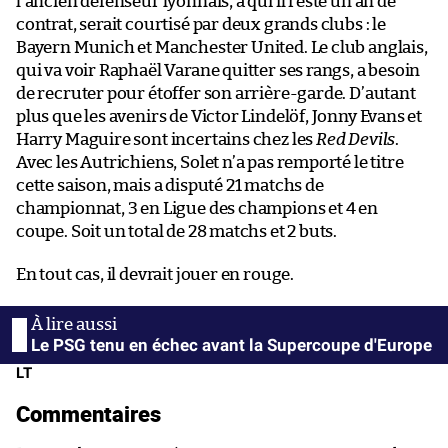
l’ancien défenseur lyonnais, à qui il reste un an de
contrat, serait courtisé par deux grands clubs : le
Bayern Munich et Manchester United. Le club anglais,
qui va voir Raphaël Varane quitter ses rangs, a besoin
de recruter pour étoffer son arrière-garde. D’autant
plus que les avenirs de Victor Lindelöf, Jonny Evans et
Harry Maguire sont incertains chez les
Red Devils
.
Avec les Autrichiens, Solet n’a pas remporté le titre
cette saison, mais a disputé 21 matchs de
championnat, 3 en Ligue des champions et 4 en
coupe. Soit un total de 28 matchs et 2 buts.
En tout cas, il devrait jouer en rouge.
Le PSG tenu en échec avant la Supercoupe d'Europe
LT
Commentaires