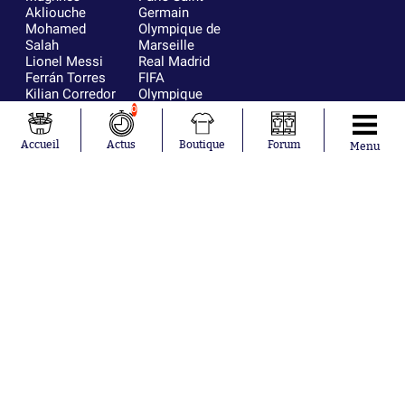
Akliouche
Germain
Mohamed
Olympique de
Salah
Marseille
Lionel Messi
Real Madrid
Ferrán Torres
FIFA
Kilian Corredor
Olympique
Franco
lyonnais
0
Mastantuono
AS Monaco
Orel Mangala
FC Barcelone
Accueil
Actus
Boutique
Forum
Menu
Rio Mavuba
Argentine
Rodri
RC Strasbourg
Mika Godts
Trabzonspor