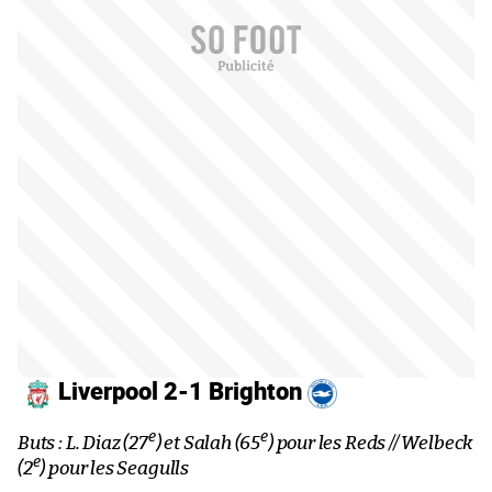
Liverpool 2-1 Brighton
e
e
Buts : L. Diaz (27
) et Salah (65
) pour les Reds // Welbeck
e
(2
) pour les Seagulls