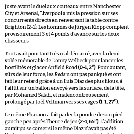
Juste avant le duel aux couteaux entre Manchester
City et Arsenal, Liverpool a mis la pression sur ses
concurrents directs en renversant la table contre
Brighton (2-1). Les hommes de Jürgen Klopp comptent
provisoirement 3 et 4 points d’avance sur les deux
chasseurs.
Tout avait pourtant très mal démarré, avec la demi-
volée mémorable de Danny Welbeck pour lancer les
e
hostilités et glacer Anfield Road
(0-1, 2
)
. Pour autant,
sûrs de leur force, les
Reds
n’ont pas paniqué et ont
fait leur retard grâce à un Luis Diaz des plus filous, à
l’affût sur un ballon envoyé vers la surface, de la tête,
par Mohamed Salah, et malencontreusement
e
prolongé par Joël Veltman vers ses cages
(1-1, 27
)
.
Le même Pharaon a fait parler la poudre de son pied
e
gauche peu après l’heure de jeu
(2-1, 65
)
. L’addition
aurait pu se corser si le même Diaz n’avait pas été