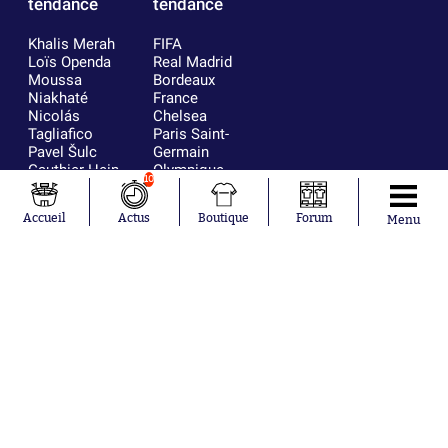
tendance
tendance
Khalis Merah
FIFA
Loïs Openda
Real Madrid
Moussa
Bordeaux
Niakhaté
France
Nicolás
Chelsea
Tagliafico
Paris Saint-
Pavel Šulc
Germain
Gauthier Hein
Olympique
10
Lionel Messi
lyonnais
Gonzalo
AC Milan
Accueil
Actus
Boutique
Forum
Menu
García Torres
RC Strasbourg
Gio Reyna
RC Lens
Leandro
Paredes